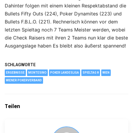
Dahinter folgen mit einem kleinen Respektabstand die
Bullets Fifty Outs (224), Poker Dynamites (223) und
Bullets F.B.L.O. (221). Rechnerisch können vor dem
letzten Spieltag noch 7 Teams Meister werden, wobei
die Check Raisers mit ihren 2 Teams nun klar die beste
Ausgangslage haben Es bleibt also äußerst spannend!
SCHLAGWORTE
ERGEBNISSE
MONTESINO
POKER LANDESLIGA
SPIELTAG 8
WIEN
WIENER POKERVERBAND
Teilen