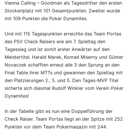
Vienna Calling – Goodman als Tagesdritter den ersten
Stockerlplatz mit 101 Gesamtpunkten. Zweiter wurde
mit 109 Punkten die Poker Dynamites.
Und mit 115 Tagespunkten erreichte das Team Portas
des PSV Check Raisers wie am 7. Spieltag den
Tagessieg und ist somit erster Anwärter auf den
Meistertitel. Harald Marek, Konrad Miserny und Günter
Novaczek schafften erneut alle 3 den Sprung an den
Final Table ihrer MTTs und gewannen den Spieltag mit
den Platzierungen 2., 5. und 5. Den Tages-MVP Titel
sicherte sich diesmal Rudolf Winkler vom Verein Poker
Dynamites!
In der Tabelle gibt es nun eine Doppelführung der
Check Raiser. Team Portas liegt an der Spitze mit 252
Punkten vor dem Team Pokermagazin mit 244.