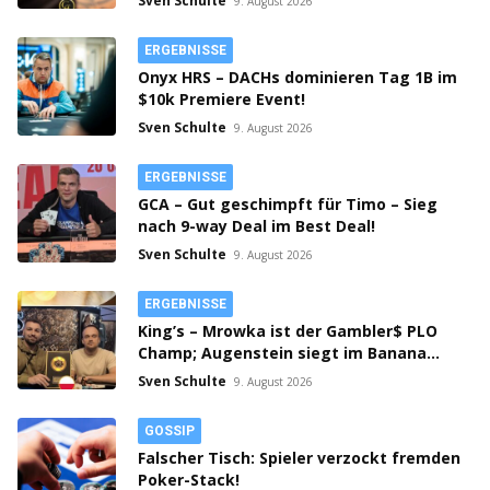
Sven Schulte
9. August 2026
ERGEBNISSE
Onyx HRS – DACHs dominieren Tag 1B im
$10k Premiere Event!
Sven Schulte
9. August 2026
ERGEBNISSE
GCA – Gut geschimpft für Timo – Sieg
nach 9-way Deal im Best Deal!
Sven Schulte
9. August 2026
ERGEBNISSE
King’s – Mrowka ist der Gambler$ PLO
Champ; Augenstein siegt im Banana
Cup!
Sven Schulte
9. August 2026
GOSSIP
Falscher Tisch: Spieler verzockt fremden
Poker-Stack!