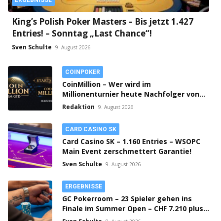
ERGEBNISSE
King’s Polish Poker Masters – Bis jetzt 1.427
Entries! – Sonntag „Last Chance“!
Sven Schulte
9. August 2026
COINPOKER
CoinMillion – Wer wird im
Millionenturnier heute Nachfolger von
„monc“!
Redaktion
9. August 2026
CARD CASINO SK
Card Casino SK – 1.160 Entries – WSOPC
Main Event zerschmettert Garantie!
Sven Schulte
9. August 2026
ERGEBNISSE
GC Pokerroom – 23 Spieler gehen ins
Finale im Summer Open – CHF 7.210 plus
Bounties on Top!