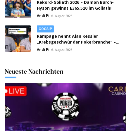
Rekord-Goliath 2026 – Damon Burch-
Hyson gewinnt £365.520 im Goliath!
Andi Pi
6. August 2026
GOSSIP
Rampage nennt Alan Kessler
„Krebsgeschwür der Pokerbranche“ –
Streit auf X eskaliert!
Andi Pi
6. August 2026
Neueste Nachrichten