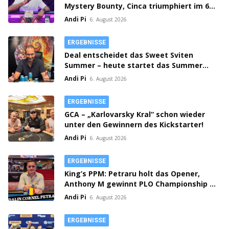
Mystery Bounty, Cinca triumphiert im 6-
Max!
Andi Pi
6. August 2026
ERGEBNISSE
Deal entscheidet das Sweet Sviten
Summer – heute startet das Summer
Open Bounty!
Andi Pi
6. August 2026
ERGEBNISSE
GCA – „Karlovarsky Kral“ schon wieder
unter den Gewinnern des Kickstarter!
Andi Pi
6. August 2026
ERGEBNISSE
King’s PPM: Petraru holt das Opener,
Anthony M gewinnt PLO Championship –
Prag spielt Flight 1C Million Crown!
Andi Pi
6. August 2026
ERGEBNISSE