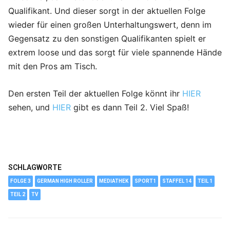
Qualifikant. Und dieser sorgt in der aktuellen Folge
wieder für einen großen Unterhaltungswert, denn im
Gegensatz zu den sonstigen Qualifikanten spielt er
extrem loose und das sorgt für viele spannende Hände
mit den Pros am Tisch.
Den ersten Teil der aktuellen Folge könnt ihr
HIER
sehen, und
HIER
gibt es dann Teil 2. Viel Spaß!
SCHLAGWORTE
FOLGE 3
GERMAN HIGH ROLLER
MEDIATHEK
SPORT1
STAFFEL 14
TEIL 1
TEIL 2
TV