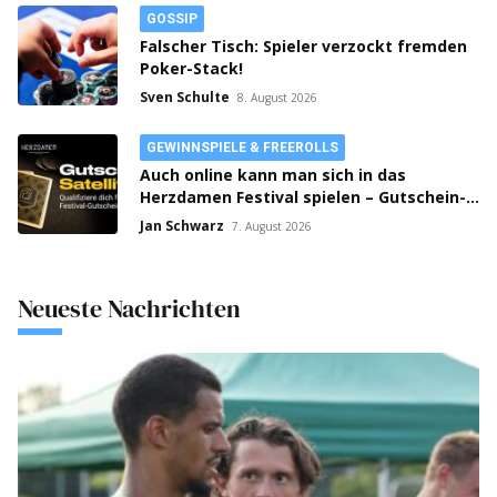
GOSSIP
Falscher Tisch: Spieler verzockt fremden
Poker-Stack!
Sven Schulte
8. August 2026
GEWINNSPIELE & FREEROLLS
Auch online kann man sich in das
Herzdamen Festival spielen – Gutschein-
Satellites laufen auf bwin Poker!
Jan Schwarz
7. August 2026
Neueste Nachrichten