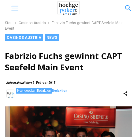
Start
Casinos Austria
Fabrizio Fuchs gewinnt CAPT Seefeld Main
Event
CASINOS AUSTRIA
NEWS
Fabrizio Fuchs gewinnt CAPT
Seefeld Main Event
Zuletzt aktualisiert
9. Februar 2015
Hochgepokert Redaktion
Redaktion