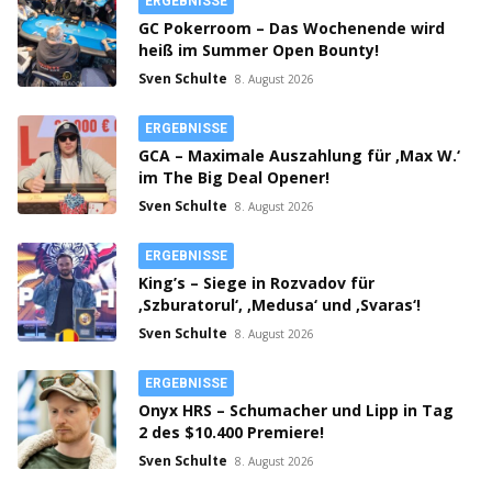
ERGEBNISSE
GC Pokerroom – Das Wochenende wird
heiß im Summer Open Bounty!
Sven Schulte
8. August 2026
ERGEBNISSE
GCA – Maximale Auszahlung für ‚Max W.‘
im The Big Deal Opener!
Sven Schulte
8. August 2026
ERGEBNISSE
King’s – Siege in Rozvadov für
‚Szburatorul‘, ‚Medusa‘ und ‚Svaras‘!
Sven Schulte
8. August 2026
ERGEBNISSE
Onyx HRS – Schumacher und Lipp in Tag
2 des $10.400 Premiere!
Sven Schulte
8. August 2026