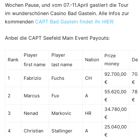
Wochen Pause, und vom 07.-11.April gastiert die Tour
im wunderschönen Casino Bad Gastein. Alle Infos zur
kommenden
CAPT Bad Gastein findet ihr HIER:
Anbei die CAPT Seefeld Main Event Payouts:
Player
Player
Prize
Rank
Nation
De
money
first name
last name
92.700,00
70
1
Fabrizio
Fuchs
CH
€
€
55.620,00
78
2
Marcus
Fux
A
€
€
34.780,00
3
Nenad
Markovic
HR
€
25.040,00
4
Christian
Stallinger
A
€