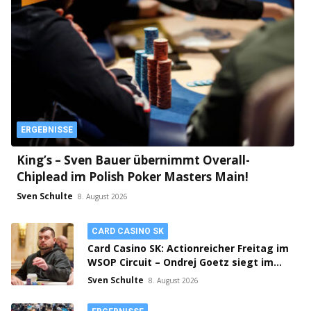
ERGEBNISSE
King’s – Sven Bauer übernimmt Overall-
Chiplead im Polish Poker Masters Main!
Sven Schulte
8. August 2026
CARD CASINO SK
Card Casino SK: Actionreicher Freitag im
WSOP Circuit – Ondrej Goetz siegt im
PLO!
Sven Schulte
8. August 2026