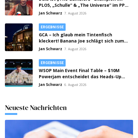
PLO5, „Schulle“ & „The Universe“ im PPM
SHR Finale!
Jan Schwarz
7. August 2026
ERGEBNISSE
GCA – Ich glaub mein Tintenfisch
kleckert! Banana Joe schlägt sich zum
Thursday 3k Sieg durch!
Jan Schwarz
7. August 2026
ERGEBNISSE
WSOP Main Event Final Table – $10M
Powerjam entscheidet das Heads-Up
zwischen Jumalon und Saaskilahti!
Jan Schwarz
6. August 2026
Neueste Nachrichten