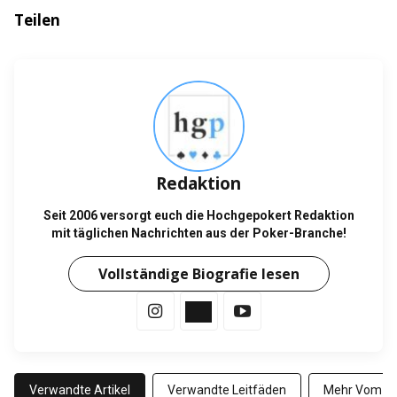
Teilen
Redaktion
Seit 2006 versorgt euch die Hochgepokert Redaktion
mit täglichen Nachrichten aus der Poker-Branche!
Vollständige Biografie lesen
Verwandte Artikel
Verwandte Leitfäden
Mehr Vom Au