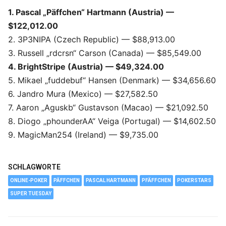
1. Pascal „Päffchen“ Hartmann (Austria) —
$122,012.00
2. 3P3NIPA (Czech Republic) — $88,913.00
3. Russell „rdcrsn“ Carson (Canada) — $85,549.00
4. BrightStripe (Austria) — $49,324.00
5. Mikael „fuddebuf“ Hansen (Denmark) — $34,656.60
6. Jandro Mura (Mexico) — $27,582.50
7. Aaron „Aguskb“ Gustavson (Macao) — $21,092.50
8. Diogo „phounderAA“ Veiga (Portugal) — $14,602.50
9. MagicMan254 (Ireland) — $9,735.00
SCHLAGWORTE
ONLINE-POKER
PÄFFCHEN
PASCAL HARTMANN
PFÄFFCHEN
POKERSTARS
SUPER TUESDAY