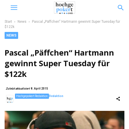
Start
News
Pascal „Päffchen“ Hartmann gewinnt Super Tuesday für
$122k
NEWS
Pascal „Päffchen“ Hartmann
gewinnt Super Tuesday für
$122k
Zuletzt aktualisiert
8. April 2015
Hochgepokert Redaktion
Redaktion