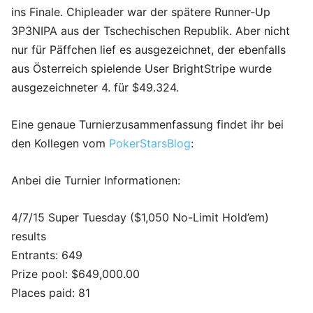
ins Finale. Chipleader war der spätere Runner-Up
3P3NIPA aus der Tschechischen Republik. Aber nicht
nur für Päffchen lief es ausgezeichnet, der ebenfalls
aus Österreich spielende User BrightStripe wurde
ausgezeichneter 4. für $49.324.
Eine genaue Turnierzusammenfassung findet ihr bei
den Kollegen vom
PokerStarsBlog
:
Anbei die Turnier Informationen:
4/7/15 Super Tuesday ($1,050 No-Limit Hold’em)
results
Entrants: 649
Prize pool: $649,000.00
Places paid: 81