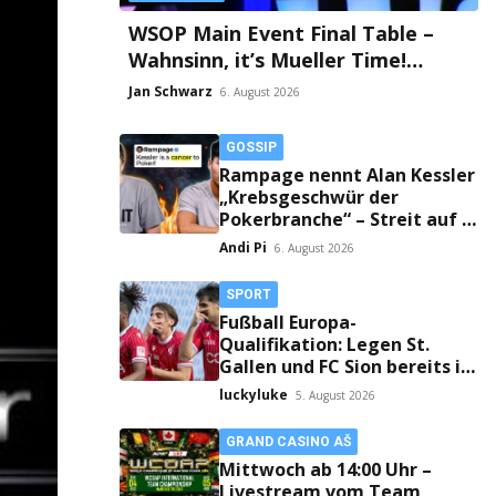
WSOP Main Event Final Table –
Wahnsinn, it’s Mueller Time!
Millionen-Drama und die finnische
Jan Schwarz
6. August 2026
Faust an Tag 2!
GOSSIP
Rampage nennt Alan Kessler
„Krebsgeschwür der
Pokerbranche“ – Streit auf X
eskaliert!
Andi Pi
6. August 2026
SPORT
Fußball Europa-
Qualifikation: Legen St.
Gallen und FC Sion bereits im
Hinspiel den Grundstein fürs
luckyluke
5. August 2026
Weiterkommen?
GRAND CASINO AŠ
Mittwoch ab 14:00 Uhr –
Livestream vom Team