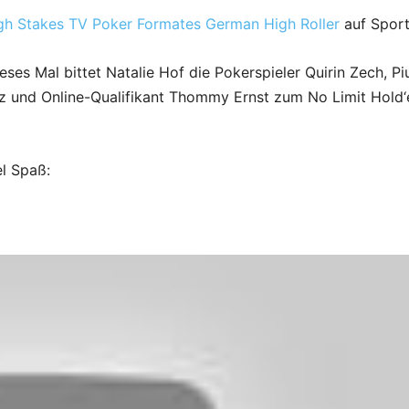
High Stakes TV Poker Formates German High Roller
auf Sport
eses Mal bittet Natalie Hof die Pokerspieler Quirin Zech, Pi
inz und Online-Qualifikant Thommy Ernst zum No Limit Hold
el Spaß: