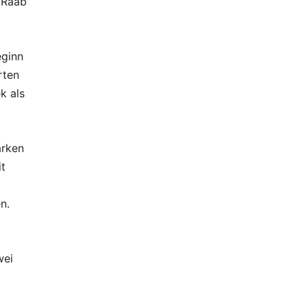
 Raab
eginn
rten
k als
arken
it
n.
wei