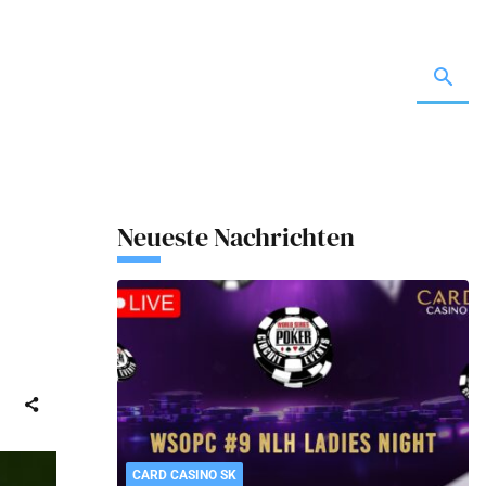
Neueste Nachrichten
CARD CASINO SK