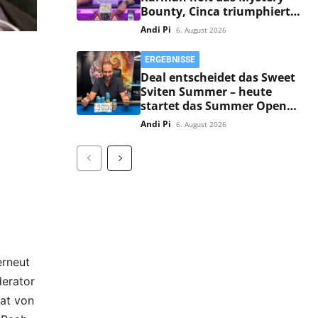
Bounty, Cinca triumphiert
im 6-Max!
Andi Pi
6. August 2026
ERGEBNISSE
Deal entscheidet das Sweet
Sviten Summer – heute
startet das Summer Open
Bounty!
Andi Pi
6. August 2026
erneut
derator
at von