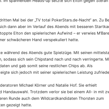
o. Im spannenden Heads-up setzte sich Elton gegen Stefan
ritten Mal bei der „TV total PokerStars.de-Nacht“ an. Zu B
 sich dann aber im Verlauf des Abends mit besseren Startka
toppte Elton den spielerischen Aufwind – er verwies M’Bare
iner schwächeren Hand verspekuliert hatte.
 während des Abends gute Spielzüge. Mit seinen mittelst
, sodass sich sein Chipstand nach und nach verringerte. M
daten und gab somit seine restlichen Chips ab. Als
 zeigte sich jedoch mit seiner spielerischen Leistung zufriede
deratoren Michael Körner und Natalie Hof. Sie erhielt
nd Handauswahl. Trotzdem verlor sie bei einem All- in mit z
päteren Runde auch dem Wildcardkandidaten Thorsten zum
ten gezeigt hatte.