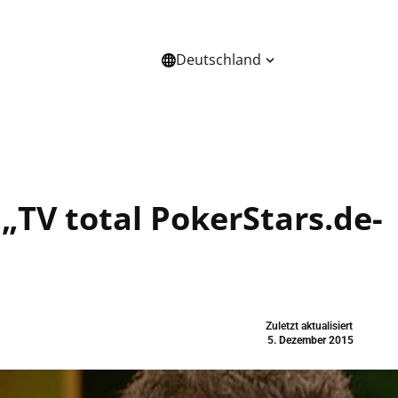
Deutschland
HANNEL
ÜBER UNS
 „TV total PokerStars.de-
Zuletzt aktualisiert
5. Dezember 2015