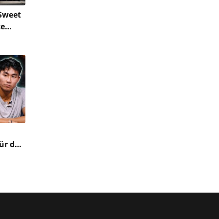
 Sweet
te
Open
ür der
t auf X