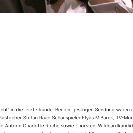
cht“ in die letzte Runde. Bei der gestrigen Sendung waren 
n Gastgeber Stefan Raab Schauspieler Elyas M’Barek, TV-Mo
d Autorin Charlotte Roche sowie Thorsten, Wildcardkandid