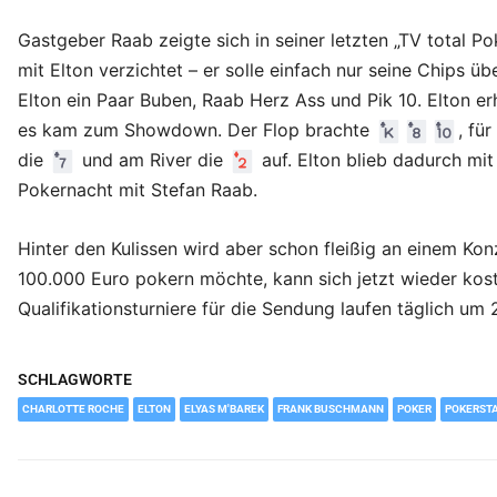
Gastgeber Raab zeigte sich in seiner letzten „TV total Po
mit Elton verzichtet – er solle einfach nur seine Chips u
Elton ein Paar Buben, Raab Herz Ass und Pik 10. Elton erh
es kam zum Showdown. Der Flop brachte
, fu
die
und am River die
auf. Elton blieb dadurch mi
Pokernacht mit Stefan Raab.
Hinter den Kulissen wird aber schon fleißig an einem Kon
100.000 Euro pokern möchte, kann sich jetzt wieder koste
Qualifikationsturniere für die Sendung laufen täglich u
SCHLAGWORTE
CHARLOTTE ROCHE
ELTON
ELYAS M'BAREK
FRANK BUSCHMANN
POKER
POKERST