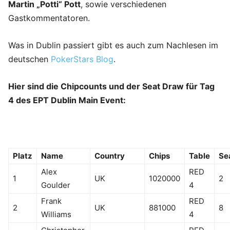
Martin „Potti“ Pott
, sowie verschiedenen
Gastkommentatoren.
Was in Dublin passiert gibt es auch zum Nachlesen im
deutschen
PokerStars Blog
.
Hier sind die Chipcounts und der Seat Draw für Tag
4 des EPT Dublin Main Event:
Platz
Name
Country
Chips
Table
Se
Alex
RED
1
UK
1020000
2
Goulder
4
Frank
RED
2
UK
881000
8
Williams
4