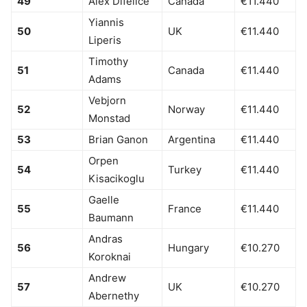
49
Alex Difelice
Canada
€11.440
Yiannis
50
UK
€11.440
Liperis
Timothy
51
Canada
€11.440
Adams
Vebjorn
52
Norway
€11.440
Monstad
53
Brian Ganon
Argentina
€11.440
Orpen
54
Turkey
€11.440
Kisacikoglu
Gaelle
55
France
€11.440
Baumann
Andras
56
Hungary
€10.270
Koroknai
Andrew
57
UK
€10.270
Abernethy