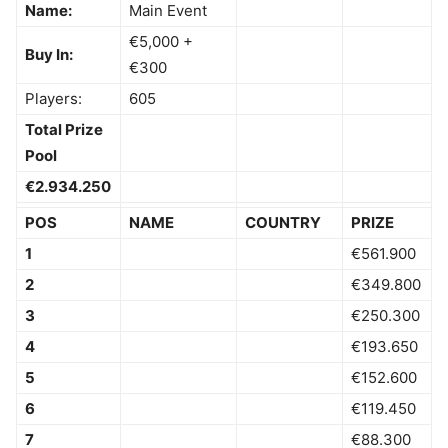
Name:
Main Event
€5,000 +
Buy In:
€300
Players:
605
Total Prize
Pool
€2.934.250
POS
NAME
COUNTRY
PRIZE
1
€561.900
2
€349.800
3
€250.300
4
€193.650
5
€152.600
6
€119.450
7
€88.300