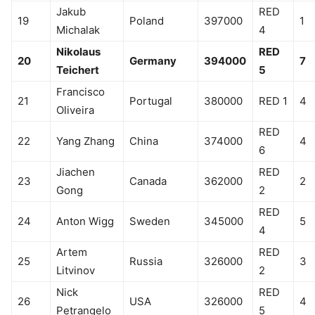
Jakub
RED
19
Poland
397000
1
Michalak
4
Nikolaus
RED
20
Germany
394000
7
Teichert
5
Francisco
21
Portugal
380000
RED 1
4
Oliveira
RED
22
Yang Zhang
China
374000
4
6
Jiachen
RED
23
Canada
362000
2
Gong
2
RED
24
Anton Wigg
Sweden
345000
5
4
Artem
RED
25
Russia
326000
3
Litvinov
2
Nick
RED
26
USA
326000
4
Petrangelo
5