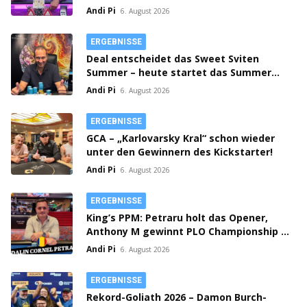
Max!
Andi Pi
6. August 2026
ERGEBNISSE
Deal entscheidet das Sweet Sviten
Summer – heute startet das Summer
Open Bounty!
Andi Pi
6. August 2026
ERGEBNISSE
GCA – „Karlovarsky Kral“ schon wieder
unter den Gewinnern des Kickstarter!
Andi Pi
6. August 2026
ERGEBNISSE
King’s PPM: Petraru holt das Opener,
Anthony M gewinnt PLO Championship –
Prag spielt Flight 1C Million Crown!
Andi Pi
6. August 2026
ERGEBNISSE
Rekord-Goliath 2026 – Damon Burch-