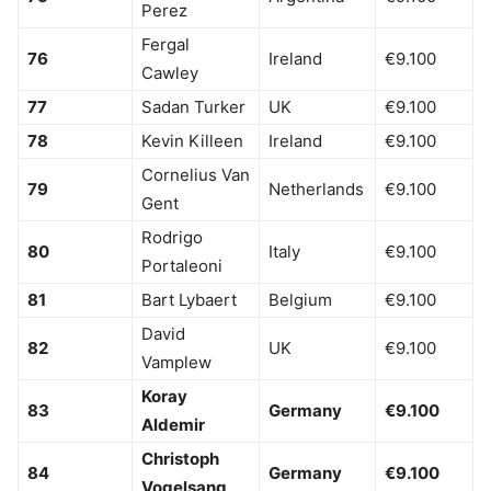
Perez
Fergal
76
Ireland
€9.100
Cawley
77
Sadan Turker
UK
€9.100
78
Kevin Killeen
Ireland
€9.100
Cornelius Van
79
Netherlands
€9.100
Gent
Rodrigo
80
Italy
€9.100
Portaleoni
81
Bart Lybaert
Belgium
€9.100
David
82
UK
€9.100
Vamplew
Koray
83
Germany
€9.100
Aldemir
Christoph
84
Germany
€9.100
Vogelsang