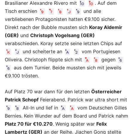
Brasilianer Alexandre Rivero mit
. Auf dem
Tisch erschien
und alle
verbliebenen Protagonisten hatten €9.100 sicher.
Direkt nach der Bubble mussten sich
Koray Aldemir
(GER)
und
Christoph Vogelsang (GER)
verabschieden. Koray setzte seine letzten Chips auf
und scheiterte an
vom Portugiesen
Oliveira. Christoph flippte sich mit
gegen
aus dem Turnier. Beide mussten sich mit jeweils
€9.100 trösten.
Auf Platz 70 war dann für den letzten
Österreicher
Patrick Schopf
Feierabend. Patrick war ultra short mit
All-In und lief in
vom Deutschen Gilles
Bernies. Kein Wunder auf dem Board und Patrick nahm
Platz 70 für €10.270
. Wenig später war
Felix
Lambertz (GER)
an der Reihe. Jiachen Gong stellte