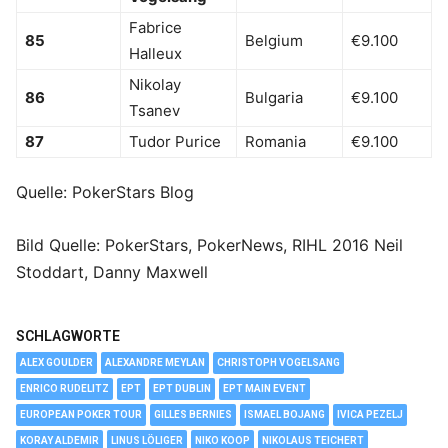
Fabrice
85
Belgium
€9.100
Halleux
Nikolay
86
Bulgaria
€9.100
Tsanev
87
Tudor Purice
Romania
€9.100
Quelle: PokerStars Blog
Bild Quelle: PokerStars, PokerNews, RIHL 2016 Neil
Stoddart, Danny Maxwell
SCHLAGWORTE
ALEX GOULDER
ALEXANDRE MEYLAN
CHRISTOPH VOGELSANG
ENRICO RUDELITZ
EPT
EPT DUBLIN
EPT MAIN EVENT
EUROPEAN POKER TOUR
GILLES BERNIES
ISMAEL BOJANG
IVICA PEZELJ
KORAY ALDEMIR
LINUS LÖLIGER
NIKO KOOP
NIKOLAUS TEICHERT