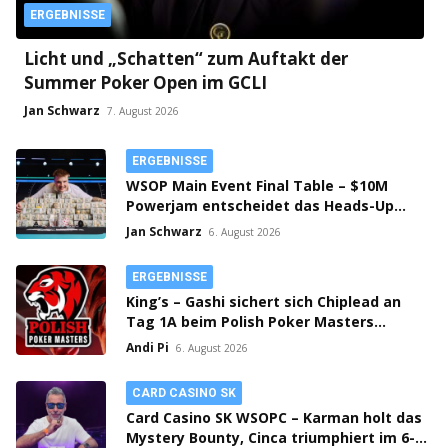
ERGEBNISSE
Licht und „Schatten“ zum Auftakt der
Summer Poker Open im GCLI
Jan Schwarz
7. August 2026
ERGEBNISSE
WSOP Main Event Final Table – $10M
Powerjam entscheidet das Heads-Up
zwischen Jumalon und Saaskilahti!
Jan Schwarz
6. August 2026
ERGEBNISSE
King’s – Gashi sichert sich Chiplead an
Tag 1A beim Polish Poker Masters
Mystery Bounty!
Andi Pi
6. August 2026
CARD CASINO SK
Card Casino SK WSOPC – Karman holt das
Mystery Bounty, Cinca triumphiert im 6-