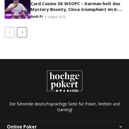
Card Casino SK WSOPC – Karman holt das
Mystery Bounty, Cinca triumphiert im 6-
Max!
Andi Pi
6. August 2026
Die führende deutschsprachige Seite für Poker, Wetten und
Gaming!
Online Poker