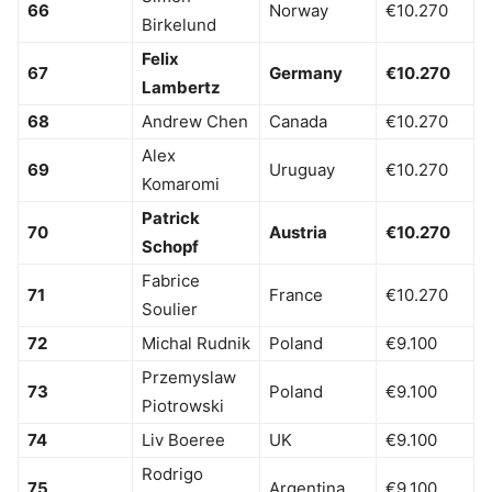
66
Norway
€10.270
Birkelund
Felix
67
Germany
€10.270
Lambertz
68
Andrew Chen
Canada
€10.270
Alex
69
Uruguay
€10.270
Komaromi
Patrick
70
Austria
€10.270
Schopf
Fabrice
71
France
€10.270
Soulier
72
Michal Rudnik
Poland
€9.100
Przemyslaw
73
Poland
€9.100
Piotrowski
74
Liv Boeree
UK
€9.100
Rodrigo
75
Argentina
€9.100