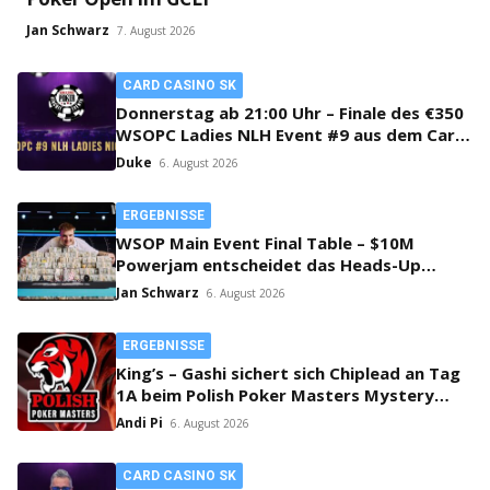
Jan Schwarz
7. August 2026
CARD CASINO SK
Donnerstag ab 21:00 Uhr – Finale des €350
WSOPC Ladies NLH Event #9 aus dem Card
Casino SK!
Duke
6. August 2026
ERGEBNISSE
WSOP Main Event Final Table – $10M
Powerjam entscheidet das Heads-Up
zwischen Jumalon und Saaskilahti!
Jan Schwarz
6. August 2026
ERGEBNISSE
King’s – Gashi sichert sich Chiplead an Tag
1A beim Polish Poker Masters Mystery
Bounty!
Andi Pi
6. August 2026
CARD CASINO SK