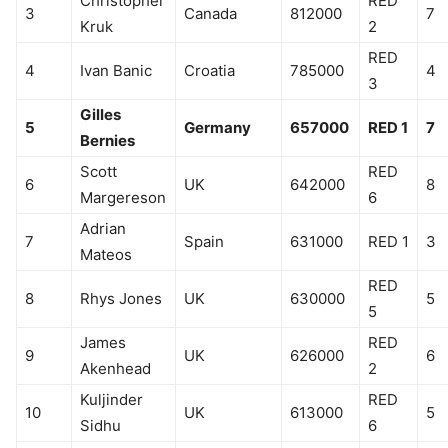
Christopher
RED
3
Canada
812000
7
Kruk
2
RED
4
Ivan Banic
Croatia
785000
4
3
Gilles
5
Germany
657000
RED 1
7
Bernies
Scott
RED
6
UK
642000
8
Margereson
6
Adrian
7
Spain
631000
RED 1
3
Mateos
RED
8
Rhys Jones
UK
630000
5
5
James
RED
9
UK
626000
6
Akenhead
2
Kuljinder
RED
10
UK
613000
5
Sidhu
6