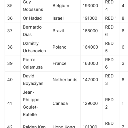
Guy
RED
35
Belgium
193000
4
Goossens
4
36
Or Hadad
Israel
191000
RED 1
8
Bernardo
RED
37
Brazil
168000
6
Dias
6
Dzmitry
RED
38
Poland
164000
6
Urbanovich
5
Pierre
RED
39
France
163000
3
Calamusa
6
David
RED
40
Netherlands
147000
8
Boyaciyan
3
Jean-
Philippe
RED
41
Canada
129000
1
Goulet-
2
Ratelle
RED
42
Raiden Kan
Hong Kong
101000
7