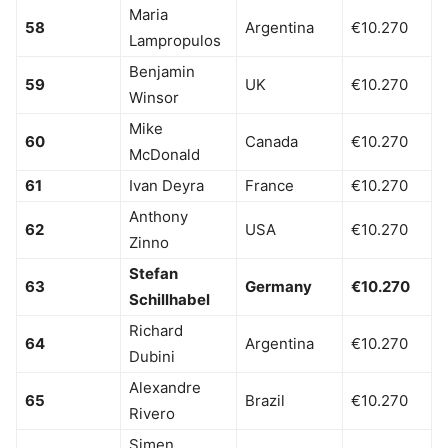
Maria
58
Argentina
€10.270
Lampropulos
Benjamin
59
UK
€10.270
Winsor
Mike
60
Canada
€10.270
McDonald
61
Ivan Deyra
France
€10.270
Anthony
62
USA
€10.270
Zinno
Stefan
63
Germany
€10.270
Schillhabel
Richard
64
Argentina
€10.270
Dubini
Alexandre
65
Brazil
€10.270
Rivero
Simen