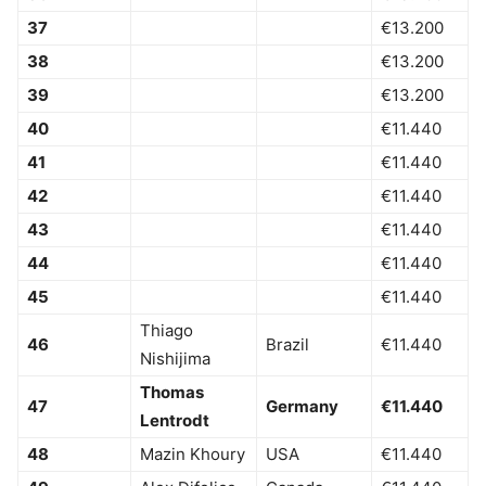
37
€13.200
38
€13.200
39
€13.200
40
€11.440
41
€11.440
42
€11.440
43
€11.440
44
€11.440
45
€11.440
Thiago
46
Brazil
€11.440
Nishijima
Thomas
47
Germany
€11.440
Lentrodt
48
Mazin Khoury
USA
€11.440