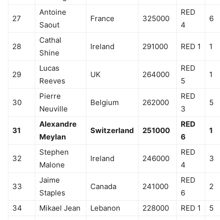
Antoine
RED
27
France
325000
6
Saout
4
Cathal
28
Ireland
291000
RED 1
1
Shine
Lucas
RED
29
UK
264000
1
Reeves
5
Pierre
RED
30
Belgium
262000
5
Neuville
3
Alexandre
RED
31
Switzerland
251000
1
Meylan
6
Stephen
RED
32
Ireland
246000
3
Malone
4
Jaime
RED
33
Canada
241000
2
Staples
6
34
Mikael Jean
Lebanon
228000
RED 1
5