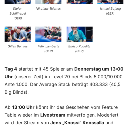
Stefan
Nikolaus Teichert
Ismael Bojang
Schillhabel
(GER)
(GER)
Gilles Bernies
Felix Lambertz
Enrico Rudelitz
(GER)
(GER)
Tag 4
startet mit 45 Spieler am
Donnerstag um 13:00
Uhr
(unserer Zeit) im Level 20 bei Blinds 5.000/10.000
Ante 1.000. Der Average Stack beträgt 403.333 (40,5
Big Blinds).
Ab
13:00 Uhr
könnt ihr das Geschehen vom Feature
Table wieder im
Livestream
mitverfolgen. Moderiert
wird der Stream von
Jens „Knossi“ Knossalla
und