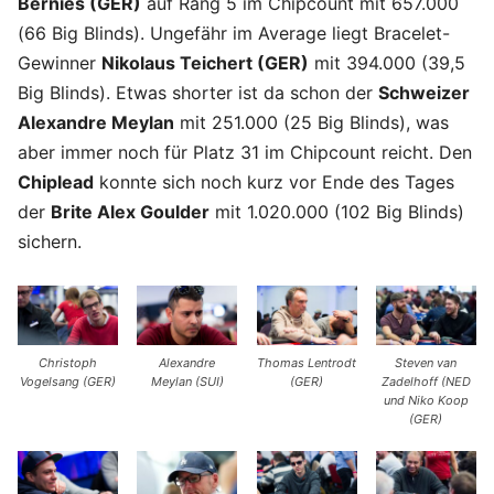
Bernies (GER)
auf Rang 5 im Chipcount mit 657.000
(66 Big Blinds). Ungefähr im Average liegt Bracelet-
Gewinner
Nikolaus Teichert (GER)
mit 394.000 (39,5
Big Blinds). Etwas shorter ist da schon der
Schweizer
Alexandre Meylan
mit 251.000 (25 Big Blinds), was
aber immer noch für Platz 31 im Chipcount reicht. Den
Chiplead
konnte sich noch kurz vor Ende des Tages
der
Brite Alex Goulder
mit 1.020.000 (102 Big Blinds)
sichern.
Christoph
Alexandre
Thomas Lentrodt
Steven van
Vogelsang (GER)
Meylan (SUI)
(GER)
Zadelhoff (NED
und Niko Koop
(GER)