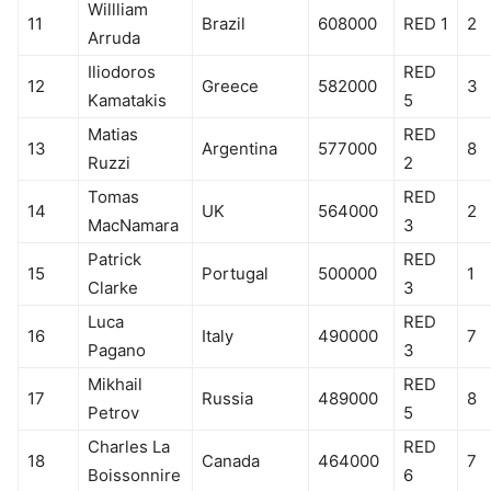
Willliam
11
Brazil
608000
RED 1
2
Arruda
Iliodoros
RED
12
Greece
582000
3
Kamatakis
5
Matias
RED
13
Argentina
577000
8
Ruzzi
2
Tomas
RED
14
UK
564000
2
MacNamara
3
Patrick
RED
15
Portugal
500000
1
Clarke
3
Luca
RED
16
Italy
490000
7
Pagano
3
Mikhail
RED
17
Russia
489000
8
Petrov
5
Charles La
RED
18
Canada
464000
7
Boissonnire
6