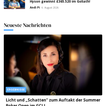
Hyson gewinnt £365.520 im Goliath!
Andi Pi
6. August 2026
Neueste Nachrichten
ERGEBNISSE
Licht und „Schatten“ zum Auftakt der Summer
Poker Open im GCLI