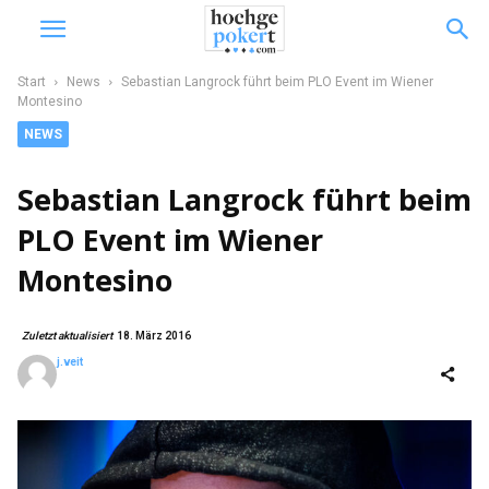
Start
News
Sebastian Langrock führt beim PLO Event im Wiener
Montesino
NEWS
Sebastian Langrock führt beim
PLO Event im Wiener
Montesino
Zuletzt aktualisiert
18. März 2016
j.veit