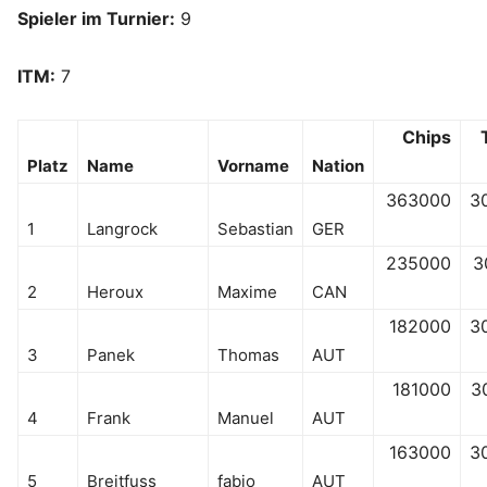
Spieler im Turnier:
9
ITM:
7
Chips
Platz
Name
Vorname
Nation
363000
3
1
Langrock
Sebastian
GER
235000
3
2
Heroux
Maxime
CAN
182000
3
3
Panek
Thomas
AUT
181000
3
4
Frank
Manuel
AUT
163000
3
5
Breitfuss
fabio
AUT