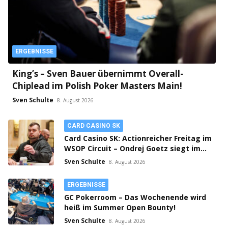
ERGEBNISSE
King’s – Sven Bauer übernimmt Overall-
Chiplead im Polish Poker Masters Main!
Sven Schulte
8. August 2026
CARD CASINO SK
Card Casino SK: Actionreicher Freitag im
WSOP Circuit – Ondrej Goetz siegt im
PLO!
Sven Schulte
8. August 2026
ERGEBNISSE
GC Pokerroom – Das Wochenende wird
heiß im Summer Open Bounty!
Sven Schulte
8. August 2026