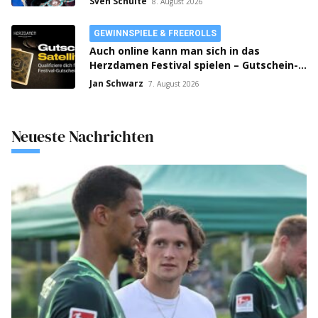
Sven Schulte
8. August 2026
GEWINNSPIELE & FREEROLLS
Auch online kann man sich in das
Herzdamen Festival spielen – Gutschein-
Satellites laufen auf bwin Poker!
Jan Schwarz
7. August 2026
Neueste Nachrichten