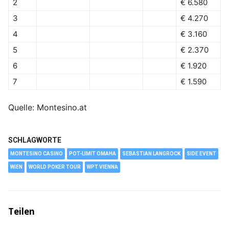
2
€ 6.580
3
€ 4.270
4
€ 3.160
5
€ 2.370
6
€ 1.920
7
€ 1.590
Quelle: Montesino.at
SCHLAGWORTE
MONTESINO CASINO
POT-LIMIT OMAHA
SEBASTIAN LANGROCK
SIDE EVENT
WIEN
WORLD POKER TOUR
WPT VIENNA
Teilen