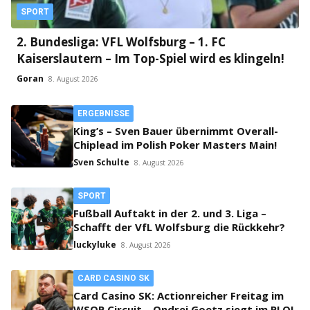
SPORT
2. Bundesliga: VFL Wolfsburg – 1. FC
Kaiserslautern – Im Top-Spiel wird es klingeln!
Goran
8. August 2026
ERGEBNISSE
King’s – Sven Bauer übernimmt Overall-
Chiplead im Polish Poker Masters Main!
Sven Schulte
8. August 2026
SPORT
Fußball Auftakt in der 2. und 3. Liga –
Schafft der VfL Wolfsburg die Rückkehr?
luckyluke
8. August 2026
CARD CASINO SK
Card Casino SK: Actionreicher Freitag im
WSOP Circuit – Ondrej Goetz siegt im PLO!