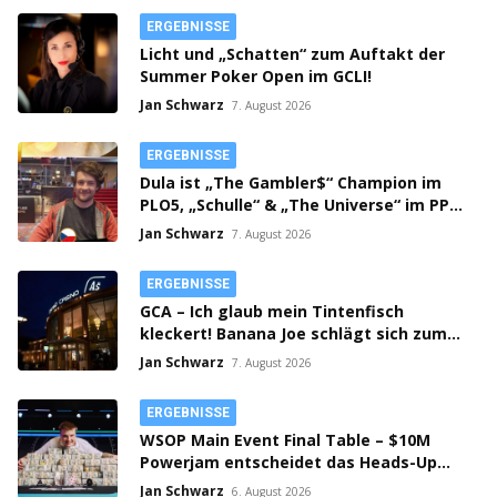
ERGEBNISSE
Licht und „Schatten“ zum Auftakt der
Summer Poker Open im GCLI!
Jan Schwarz
7. August 2026
ERGEBNISSE
Dula ist „The Gambler$“ Champion im
PLO5, „Schulle“ & „The Universe“ im PPM
SHR Finale!
Jan Schwarz
7. August 2026
ERGEBNISSE
GCA – Ich glaub mein Tintenfisch
kleckert! Banana Joe schlägt sich zum
Thursday 3k Sieg durch!
Jan Schwarz
7. August 2026
ERGEBNISSE
WSOP Main Event Final Table – $10M
Powerjam entscheidet das Heads-Up
zwischen Jumalon und Saaskilahti!
Jan Schwarz
6. August 2026