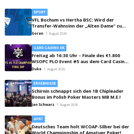
SPORT
VFL Bochum vs Hertha BSC: Wird der
Transfer-Wahnsinn der „Alten Dame“ zum
Verhängnis?
Goran
7. August 2026
CARD CASINO SK
Freitag ab 16:30 Uhr – Finale des €1.800
WSOPC PLO Event #5 aus dem Card Casino
SK!
Duke
7. August 2026
ERGEBNISSE
Schirnin schnappt sich den 1B Chipleader
Bonus im Polish Poker Masters MB M.E.!
Jan Schwarz
7. August 2026
APAT
Deutsches Team holt WCOAP-Silber bei der
World Championship of Amatuer Poker!