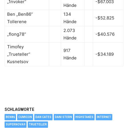
„1nvoker“
-$67.003
Hände
Ben „Ben86“
134
-$52.825
Tollerene
Hände
2.073
„flong78“
-$40.576
Hände
Timofey
917
„Trueteller“
-$34.189
Hände
Kusnetsov
SCHLAGWORTE
BEN86
CUMICON
DAN CATES
DANI STERN
HIGHSTAKES
INTERNET
SUPERNOVA9
TRUETELLER