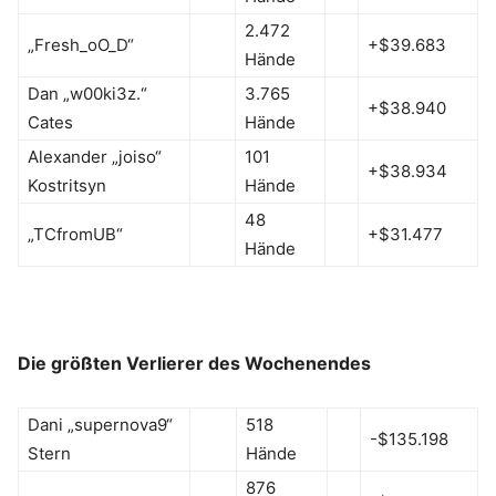
2.472
„Fresh_oO_D“
+$39.683
Hände
Dan „w00ki3z.“
3.765
+$38.940
Cates
Hände
Alexander „joiso“
101
+$38.934
Kostritsyn
Hände
48
„TCfromUB“
+$31.477
Hände
Die größten Verlierer des Wochenendes
Dani „supernova9“
518
-$135.198
Stern
Hände
876