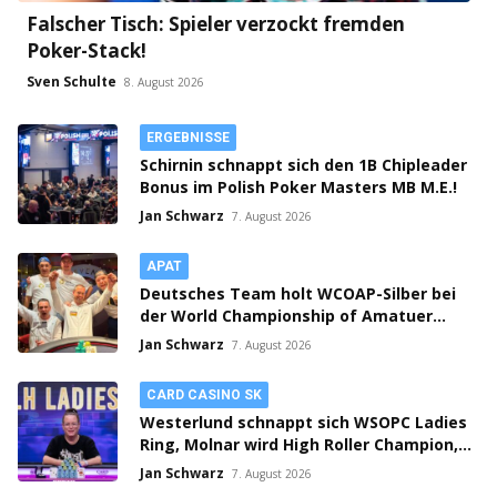
Falscher Tisch: Spieler verzockt fremden
Poker-Stack!
Sven Schulte
8. August 2026
ERGEBNISSE
Schirnin schnappt sich den 1B Chipleader
Bonus im Polish Poker Masters MB M.E.!
Jan Schwarz
7. August 2026
APAT
Deutsches Team holt WCOAP-Silber bei
der World Championship of Amatuer
Poker!
Jan Schwarz
7. August 2026
CARD CASINO SK
Westerlund schnappt sich WSOPC Ladies
Ring, Molnar wird High Roller Champion,
Main Event gestartet!
Jan Schwarz
7. August 2026