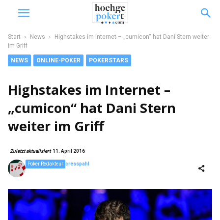
Start
News
Highstakes im Internet – „cumicon“ hat Dani Stern weiter
im Griff
NEWS
ONLINE-POKER
POKERSTARS
Highstakes im Internet –
„cumicon“ hat Dani Stern
weiter im Griff
Zuletzt aktualisiert
11. April 2016
Poker Redakteur
cresspahl