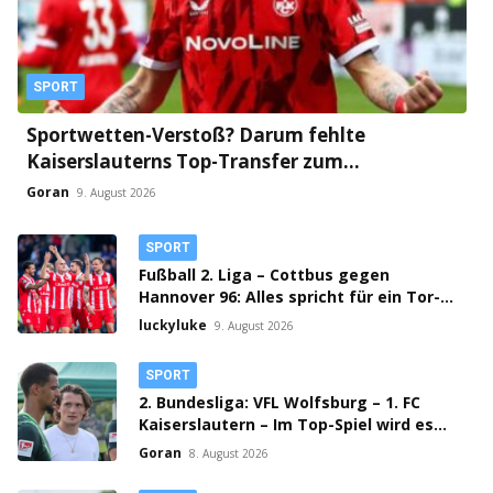
SPORT
Sportwetten-Verstoß? Darum fehlte
Kaiserslauterns Top-Transfer zum
Saisonauftakt!
Goran
9. August 2026
SPORT
Fußball 2. Liga – Cottbus gegen
Hannover 96: Alles spricht für ein Tor-
Spektakel!
luckyluke
9. August 2026
SPORT
2. Bundesliga: VFL Wolfsburg – 1. FC
Kaiserslautern – Im Top-Spiel wird es
klingeln!
Goran
8. August 2026