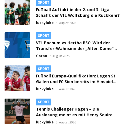
SPORT
Fußball Auftakt in der 2. und 3. Liga –
Schafft der VfL Wolfsburg die Rückkehr?
luckyluke
8. August 2026
SPORT
VFL Bochum vs Hertha BSC: Wird der
Transfer-Wahnsinn der „Alten Dame“
zum Verhängnis?
Goran
7. August 2026
SPORT
Fußball Europa-Qualifikation: Legen St.
Gallen und FC Sion bereits im Hinspiel
den Grundstein fürs Weiterkommen?
luckyluke
5. August 2026
SPORT
Tennis Challenger Hagen – Die
Auslosung meint es mit Henry Squire
gut!
luckyluke
5. August 2026