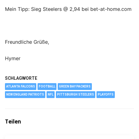
Mein Tipp: Sieg Steelers @ 2,94 bei bet-at-home.com
Freundliche Grüße,
Hymer
SCHLAGWORTE
ATLANTA FALCONS
FOOTBALL
GREEN BAY PACKERS
NEW ENGLAND PATRIOTS
NFL
PITTSBURGH STEELERS
PLAYOFFS
Teilen