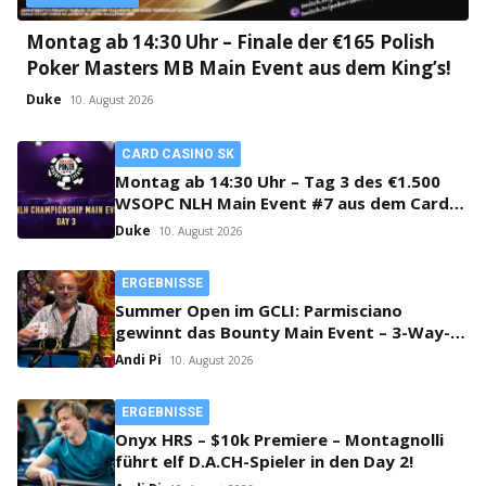
Montag ab 14:30 Uhr – Finale der €165 Polish
Poker Masters MB Main Event aus dem King’s!
Duke
10. August 2026
CARD CASINO SK
Montag ab 14:30 Uhr – Tag 3 des €1.500
WSOPC NLH Main Event #7 aus dem Card
Casino SK!
Duke
10. August 2026
ERGEBNISSE
Summer Open im GCLI: Parmisciano
gewinnt das Bounty Main Event – 3-Way-
Deal beim PLO
Andi Pi
10. August 2026
ERGEBNISSE
Onyx HRS – $10k Premiere – Montagnolli
führt elf D.A.CH-Spieler in den Day 2!