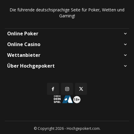
Die führende deutschsprachige Seite für Poker, Wetten und
Gaming!
Online Poker
Online Casino
Wettanbieter
Über Hochgepokert
© Copyright 2026 - Hochgepokert.com.