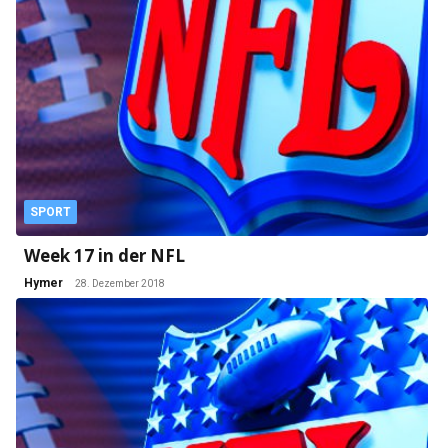
SPORT
Week 17 in der NFL
Hymer
28. Dezember 2018