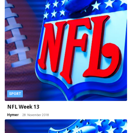
SPORT
NFL Week 13
Hymer
28. November 2018