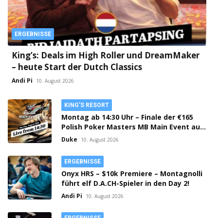
ERGEBNISSE
King’s: Deals im High Roller und DreamMaker
– heute Start der Dutch Classics
Andi Pi
10. August 2026
KING'S RESORT
Montag ab 14:30 Uhr – Finale der €165
Polish Poker Masters MB Main Event aus
dem King’s!
Duke
10. August 2026
ERGEBNISSE
Onyx HRS – $10k Premiere – Montagnolli
führt elf D.A.CH-Spieler in den Day 2!
Andi Pi
10. August 2026
ERGEBNISSE