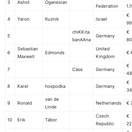
3
Ashot
Oganesian
Federation
1.
€
4
Yaron
Kuznik
Israel
99
chiKKita
€
5
Germany
banAAna
80
Sebastian
United
6
Edmonds
€ 
Maxwell
Kingdom
€
7
Cáse
Germany
48
€
8
Karel
hospodka
Germany
3
van de
9
Ronald
Netherlands
€ 
Linde
Czech
€
10
Erik
Tábor
Republic
22