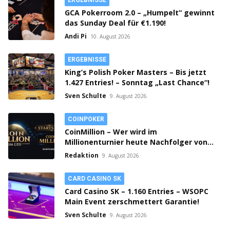
GCA Pokerroom 2.0 – „Humpelt“ gewinnt
das Sunday Deal für €1.190!
Andi Pi
10. August 2026
ERGEBNISSE
King’s Polish Poker Masters – Bis jetzt
1.427 Entries! – Sonntag „Last Chance“!
Sven Schulte
9. August 2026
COINPOKER
CoinMillion – Wer wird im
Millionenturnier heute Nachfolger von
„monc“!
Redaktion
9. August 2026
CARD CASINO SK
Card Casino SK – 1.160 Entries – WSOPC
Main Event zerschmettert Garantie!
Sven Schulte
9. August 2026