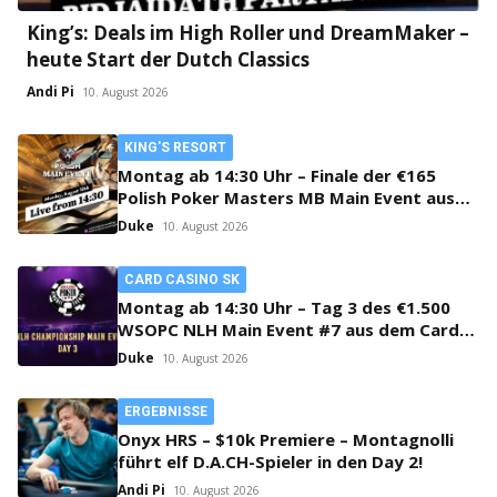
King’s: Deals im High Roller und DreamMaker –
heute Start der Dutch Classics
Andi Pi
10. August 2026
KING'S RESORT
Montag ab 14:30 Uhr – Finale der €165
Polish Poker Masters MB Main Event aus
dem King’s!
Duke
10. August 2026
CARD CASINO SK
Montag ab 14:30 Uhr – Tag 3 des €1.500
WSOPC NLH Main Event #7 aus dem Card
Casino SK!
Duke
10. August 2026
ERGEBNISSE
Onyx HRS – $10k Premiere – Montagnolli
führt elf D.A.CH-Spieler in den Day 2!
Andi Pi
10. August 2026