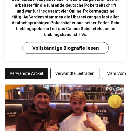
arbeitete für die führende deutsche Pokerzeitschrift
und war für insgesamt vier Online-Pokermagazine
tätig. Außerdem stammen die Übersetzungen fast aller
deutschsprachigen Pokerbücher aus seiner Feder. Sein
Lieblingspokerort ist das Casino Schenefeld, seine
Lieblingshand ist T9s.
Vollständige Biografie lesen
Verwandte Artikel
Verwandte Leitfäden
Mehr Vom Au