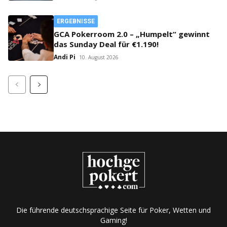
ERGEBNISSE
GCA Pokerroom 2.0 – „Humpelt“ gewinnt
das Sunday Deal für €1.190!
Andi Pi
10. August 2026
Die führende deutschsprachige Seite für Poker, Wetten und
Gaming!