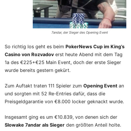
7andar, der Sieger des Opening Event
So richtig los geht es beim
PokerNews Cup im King’s
Casino von Rozvadov
erst heute Abend mit dem Tag
1a des €225+€25 Main Event, doch der erste Sieger
wurde bereits gestern gekürt.
Zum Auftakt traten 111 Spieler zum
Opening Event
an
und sorgten mit 52 Re-Entries dafür, dass die
Preisgeldgarantie von €8.000 locker geknackt wurde.
Insgesamt ging es um €10.839, von denen sich der
Slowake 7andar als Sieger
den größten Anteil holte.