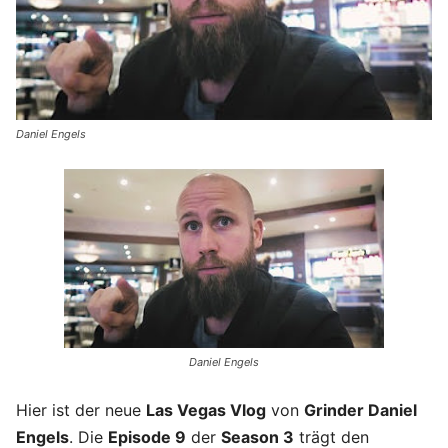
Daniel Engels
Daniel Engels
Hier ist der neue
Las Vegas Vlog
von
Grinder Daniel
Engels
. Die
Episode 9
der
Season 3
trägt den