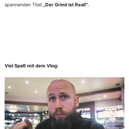
spannenden Titel
„Der Grind ist Real!“.
Viel Spaß mit dem Vlog: