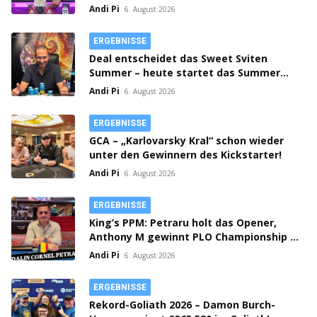
Max!
Andi Pi
6. August 2026
ERGEBNISSE
Deal entscheidet das Sweet Sviten
Summer – heute startet das Summer
Open Bounty!
Andi Pi
6. August 2026
ERGEBNISSE
GCA – „Karlovarsky Kral“ schon wieder
unter den Gewinnern des Kickstarter!
Andi Pi
6. August 2026
ERGEBNISSE
King’s PPM: Petraru holt das Opener,
Anthony M gewinnt PLO Championship –
Prag spielt Flight 1C Million Crown!
Andi Pi
6. August 2026
ERGEBNISSE
Rekord-Goliath 2026 – Damon Burch-