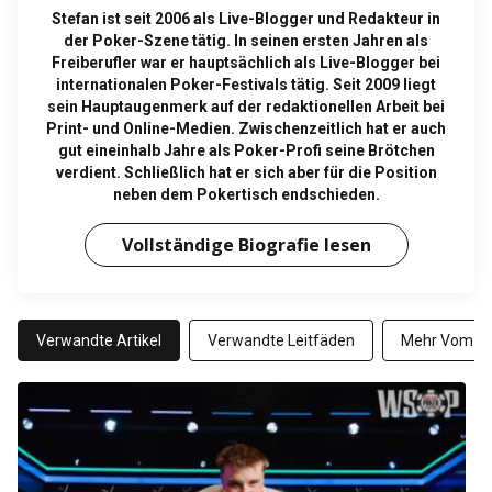
Stefan ist seit 2006 als Live-Blogger und Redakteur in
der Poker-Szene tätig. In seinen ersten Jahren als
Freiberufler war er hauptsächlich als Live-Blogger bei
internationalen Poker-Festivals tätig. Seit 2009 liegt
sein Hauptaugenmerk auf der redaktionellen Arbeit bei
Print- und Online-Medien. Zwischenzeitlich hat er auch
gut eineinhalb Jahre als Poker-Profi seine Brötchen
verdient. Schließlich hat er sich aber für die Position
neben dem Pokertisch endschieden.
Vollständige Biografie lesen
Verwandte Artikel
Verwandte Leitfäden
Mehr Vom Au