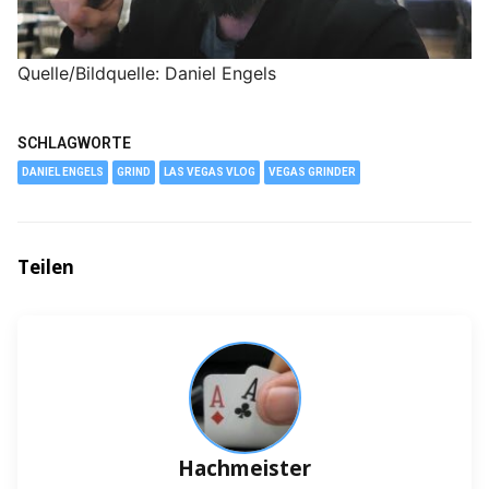
Quelle/Bildquelle: Daniel Engels
SCHLAGWORTE
DANIEL ENGELS
GRIND
LAS VEGAS VLOG
VEGAS GRINDER
Teilen
Hachmeister