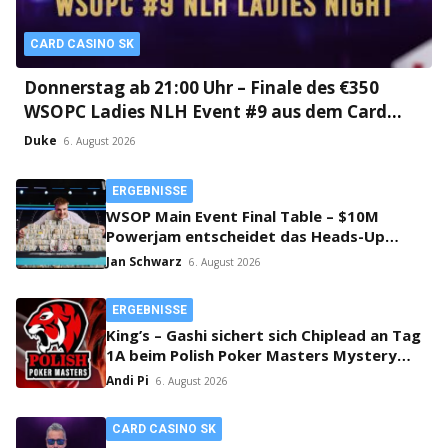
CARD CASINO SK
Donnerstag ab 21:00 Uhr – Finale des €350
WSOPC Ladies NLH Event #9 aus dem Card
Casino SK!
Duke
6. August 2026
ERGEBNISSE
WSOP Main Event Final Table – $10M
Powerjam entscheidet das Heads-Up
zwischen Jumalon und Saaskilahti!
Jan Schwarz
6. August 2026
ERGEBNISSE
King’s – Gashi sichert sich Chiplead an Tag
1A beim Polish Poker Masters Mystery
Bounty!
Andi Pi
6. August 2026
CARD CASINO SK