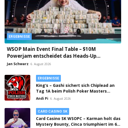
ERGEBNISSE
WSOP Main Event Final Table – $10M
Powerjam entscheidet das Heads-Up
zwischen Jumalon und Saaskilahti!
Jan Schwarz
6. August 2026
ERGEBNISSE
King’s – Gashi sichert sich Chiplead an
Tag 1A beim Polish Poker Masters
Mystery Bounty!
Andi Pi
6. August 2026
CARD CASINO SK
Card Casino SK WSOPC – Karman holt das
Mystery Bounty, Cinca triumphiert im 6-