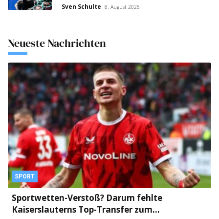
Sven Schulte
8. August 2026
Neueste Nachrichten
SPORT
Sportwetten-Verstoß? Darum fehlte
Kaiserslauterns Top-Transfer zum