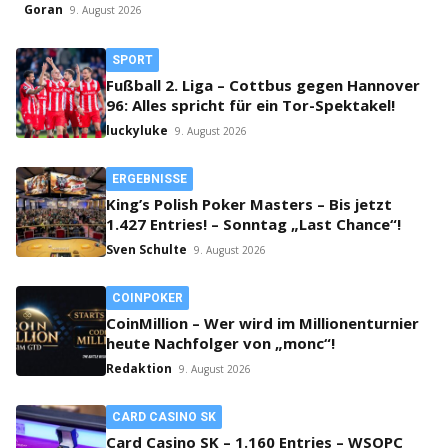
Saisonauftakt!
Goran
9. August 2026
SPORT
Fußball 2. Liga – Cottbus gegen Hannover
96: Alles spricht für ein Tor-Spektakel!
luckyluke
9. August 2026
ERGEBNISSE
King’s Polish Poker Masters – Bis jetzt
1.427 Entries! – Sonntag „Last Chance“!
Sven Schulte
9. August 2026
COINPOKER
CoinMillion – Wer wird im Millionenturnier
heute Nachfolger von „monc“!
Redaktion
9. August 2026
CARD CASINO SK
Card Casino SK – 1.160 Entries – WSOPC