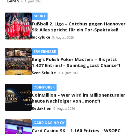
Goran
9. August 2026
SPORT
Fußball 2. Liga – Cottbus gegen Hannover
96: Alles spricht für ein Tor-Spektakel!
luckyluke
9. August 2026
ERGEBNISSE
King’s Polish Poker Masters – Bis jetzt
1.427 Entries! – Sonntag „Last Chance“!
Sven Schulte
9. August 2026
COINPOKER
CoinMillion – Wer wird im Millionenturnier
heute Nachfolger von „monc“!
Redaktion
9. August 2026
CARD CASINO SK
Card Casino SK – 1.160 Entries – WSOPC