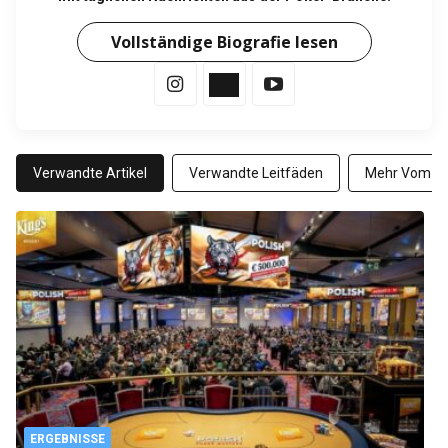
Vollständige Biografie lesen
Verwandte Artikel
Verwandte Leitfäden
Mehr Vom Au
ERGEBNISSE