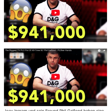
Joey Ingram und sein Freund Phil Galfond haben eine