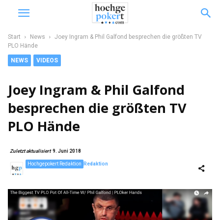
Start
News
Joey Ingram & Phil Galfond besprechen die größten TV
PLO Hände
NEWS
VIDEOS
Joey Ingram & Phil Galfond
besprechen die größten TV
PLO Hände
Zuletzt aktualisiert
9. Juni 2018
Hochgepokert Redaktion
Redaktion