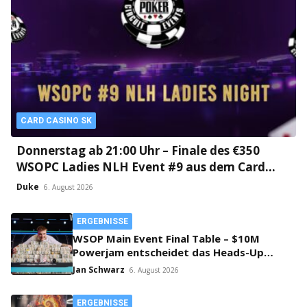
CARD CASINO SK
Donnerstag ab 21:00 Uhr – Finale des €350
WSOPC Ladies NLH Event #9 aus dem Card
Casino SK!
Duke
6. August 2026
ERGEBNISSE
WSOP Main Event Final Table – $10M
Powerjam entscheidet das Heads-Up
zwischen Jumalon und Saaskilahti!
Jan Schwarz
6. August 2026
ERGEBNISSE