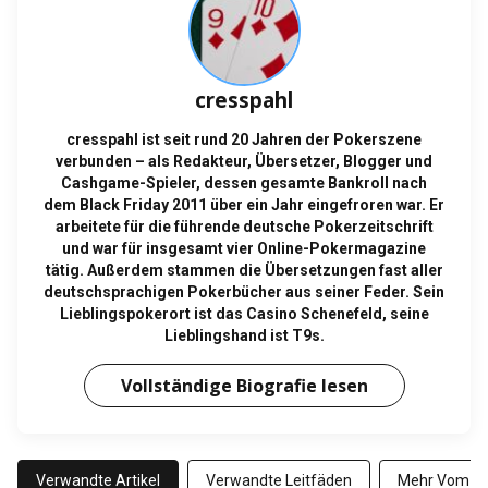
cresspahl
cresspahl ist seit rund 20 Jahren der Pokerszene
verbunden – als Redakteur, Übersetzer, Blogger und
Cashgame-Spieler, dessen gesamte Bankroll nach
dem Black Friday 2011 über ein Jahr eingefroren war. Er
arbeitete für die führende deutsche Pokerzeitschrift
und war für insgesamt vier Online-Pokermagazine
tätig. Außerdem stammen die Übersetzungen fast aller
deutschsprachigen Pokerbücher aus seiner Feder. Sein
Lieblingspokerort ist das Casino Schenefeld, seine
Lieblingshand ist T9s.
Vollständige Biografie lesen
Verwandte Artikel
Verwandte Leitfäden
Mehr Vom Au