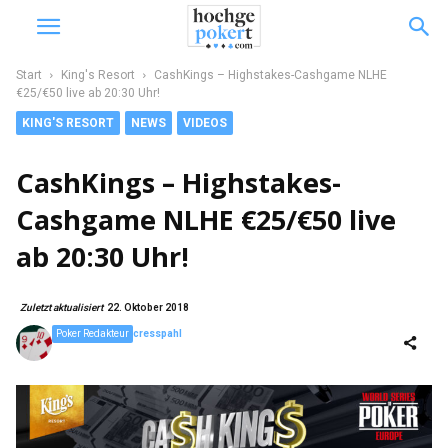
Start
King's Resort
CashKings – Highstakes-Cashgame NLHE
€25/€50 live ab 20:30 Uhr!
KING'S RESORT
NEWS
VIDEOS
CashKings – Highstakes-
Cashgame NLHE €25/€50 live
ab 20:30 Uhr!
Zuletzt aktualisiert
22. Oktober 2018
Poker Redakteur
cresspahl