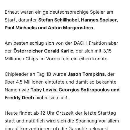
Erneut waren einige deutschsprachige Spieler am
Start, darunter
Stefan Schillhabel, Hannes Speiser,
Paul Michaelis und Anton Morgenstern
.
Am besten schlug sich von der DACH-Fraktion aber
der
Österreicher Gerald Karlic
, der sich mit 3,15
Millionen Chips im Vorderfeld einreihen konnte.
Chipleader an Tag 1B wurde
Jason Tompkins
, der
über 4,5 Millionen eintütete und damit so bekannte
Namen wie
Toby Lewis,
Georgios Sotiropoulos und
Freddy Deeb
hinter sich ließ.
Heute findet ab 12 Uhr Ortszeit der letzte Starttag
statt und natürlich wird sich die Spannung vor allem
darauf konzentrieren, ob die Garantie geknackt