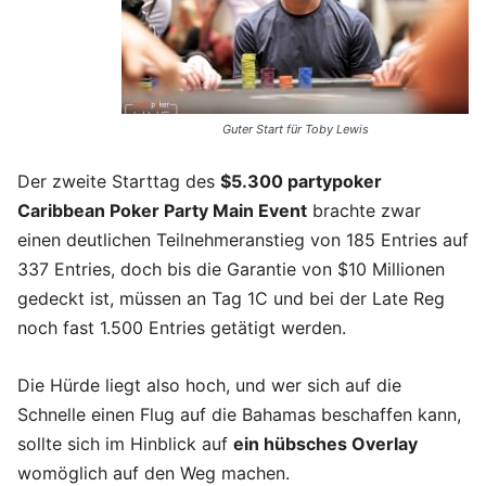
Guter Start für Toby Lewis
Der zweite Starttag des
$5.300 partypoker
Caribbean Poker Party Main Event
brachte zwar
einen deutlichen Teilnehmeranstieg von 185 Entries auf
337 Entries, doch bis die Garantie von $10 Millionen
gedeckt ist, müssen an Tag 1C und bei der Late Reg
noch fast 1.500 Entries getätigt werden.
Die Hürde liegt also hoch, und wer sich auf die
Schnelle einen Flug auf die Bahamas beschaffen kann,
sollte sich im Hinblick auf
ein hübsches Overlay
womöglich auf den Weg machen.