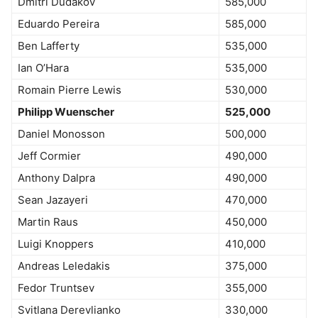
Dmitri Dudakov
585,000
Eduardo Pereira
585,000
Ben Lafferty
535,000
Ian O’Hara
535,000
Romain Pierre Lewis
530,000
Philipp Wuenscher
525,000
Daniel Monosson
500,000
Jeff Cormier
490,000
Anthony Dalpra
490,000
Sean Jazayeri
470,000
Martin Raus
450,000
Luigi Knoppers
410,000
Andreas Leledakis
375,000
Fedor Truntsev
355,000
Svitlana Derevlianko
330,000