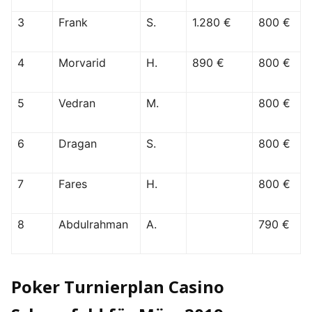
3
Frank
S.
1.280 €
800 €
4
Morvarid
H.
890 €
800 €
5
Vedran
M.
800 €
6
Dragan
S.
800 €
7
Fares
H.
800 €
8
Abdulrahman
A.
790 €
Poker Turnierplan Casino