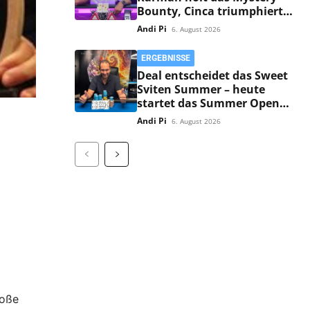
Bounty, Cinca triumphiert
im 6-Max!
Andi Pi
6. August 2026
ERGEBNISSE
Deal entscheidet das Sweet
Sviten Summer – heute
startet das Summer Open
Bounty!
Andi Pi
6. August 2026
roße