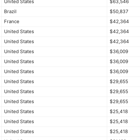
United States
$63,546
Brazil
$50,837
France
$42,364
United States
$42,364
United States
$42,364
United States
$36,009
United States
$36,009
United States
$36,009
United States
$29,655
United States
$29,655
United States
$29,655
United States
$25,418
United States
$25,418
United States
$25,418