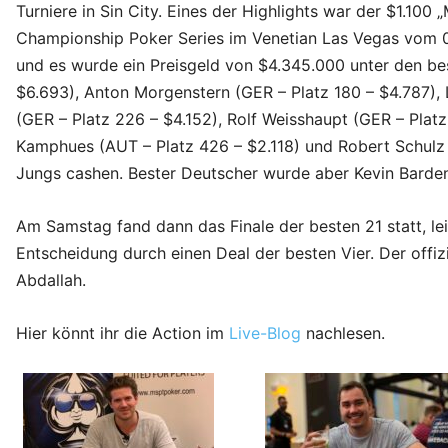
Turniere in Sin City. Eines der Highlights war der $1.10
Championship Poker Series im Venetian Las Vegas vom 03
und es wurde ein Preisgeld von $4.345.000 unter den bes
$6.693), Anton Morgenstern (GER – Platz 180 – $4.787), 
(GER – Platz 226 – $4.152), Rolf Weisshaupt (GER – Platz
Kamphues (AUT – Platz 426 – $2.118) und Robert Schulz 
Jungs cashen. Bester Deutscher wurde aber Kevin Barden
Am Samstag fand dann das Finale der besten 21 statt, lei
Entscheidung durch einen Deal der besten Vier. Der off
Abdallah.
Hier könnt ihr die Action im
Live-Blog
nachlesen.