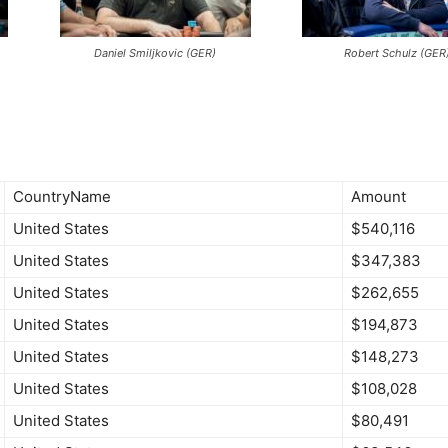
Daniel Smiljkovic (GER)
Robert Schulz (GER
CountryName
Amount
United States
$540,116
United States
$347,383
United States
$262,655
United States
$194,873
United States
$148,273
United States
$108,028
United States
$80,491