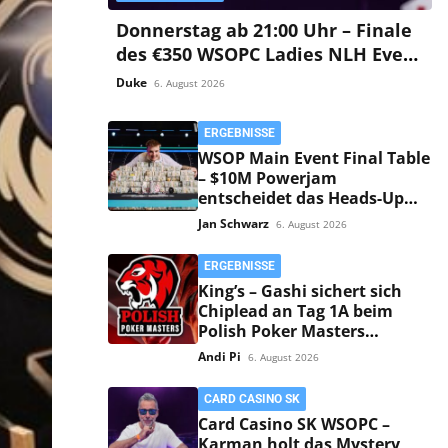
Donnerstag ab 21:00 Uhr – Finale
des €350 WSOPC Ladies NLH Event
#9 aus dem Card Casino SK!
Duke
6. August 2026
ERGEBNISSE
WSOP Main Event Final Table
– $10M Powerjam
entscheidet das Heads-Up
zwischen Jumalon und
Jan Schwarz
6. August 2026
Saaskilahti!
ERGEBNISSE
King’s – Gashi sichert sich
Chiplead an Tag 1A beim
Polish Poker Masters
Mystery Bounty!
Andi Pi
6. August 2026
CARD CASINO SK
Card Casino SK WSOPC –
Karman holt das Mystery