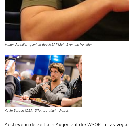
Mazen Abdallah gewinnt das MSPT Main Event im Venetian
Kevin Barden (GER) ©Tambet Kask (Unibet)
Auch wenn derzeit alle Augen auf die WSOP in Las Vegas 