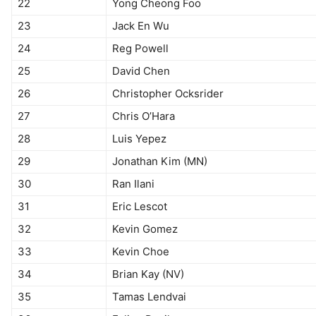
22
Yong Cheong Foo
23
Jack En Wu
24
Reg Powell
25
David Chen
26
Christopher Ocksrider
27
Chris O’Hara
28
Luis Yepez
29
Jonathan Kim (MN)
30
Ran Ilani
31
Eric Lescot
32
Kevin Gomez
33
Kevin Choe
34
Brian Kay (NV)
35
Tamas Lendvai