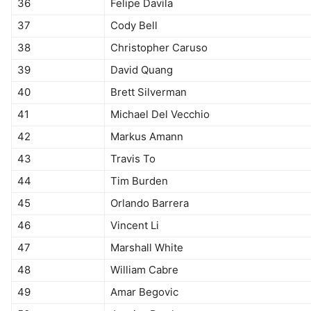
36
Felipe Davila
37
Cody Bell
38
Christopher Caruso
39
David Quang
40
Brett Silverman
41
Michael Del Vecchio
42
Markus Amann
43
Travis To
44
Tim Burden
45
Orlando Barrera
46
Vincent Li
47
Marshall White
48
William Cabre
49
Amar Begovic