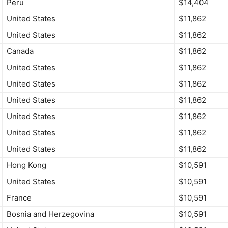
Peru
$14,404
United States
$11,862
United States
$11,862
Canada
$11,862
United States
$11,862
United States
$11,862
United States
$11,862
United States
$11,862
United States
$11,862
United States
$11,862
Hong Kong
$10,591
United States
$10,591
France
$10,591
Bosnia and Herzegovina
$10,591