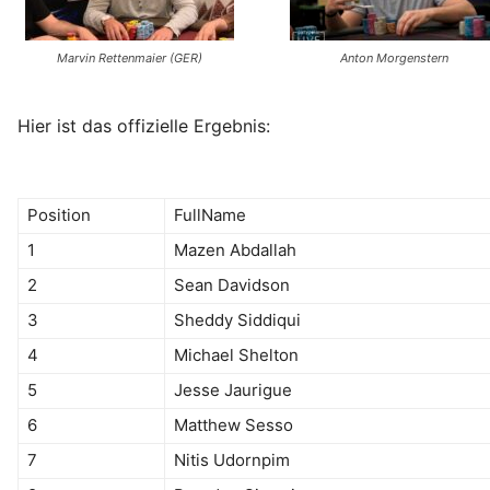
Marvin Rettenmaier (GER)
Anton Morgenstern
Hier ist das offizielle Ergebnis:
Position
FullName
1
Mazen Abdallah
2
Sean Davidson
3
Sheddy Siddiqui
4
Michael Shelton
5
Jesse Jaurigue
6
Matthew Sesso
7
Nitis Udornpim