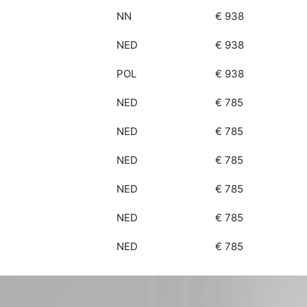
NN
€ 938
NED
€ 938
POL
€ 938
NED
€ 785
NED
€ 785
NED
€ 785
NED
€ 785
NED
€ 785
NED
€ 785