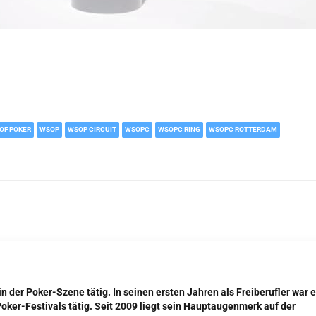
OF POKER
WSOP
WSOP CIRCUIT
WSOPC
WSOPC RING
WSOPC ROTTERDAM
in der Poker-Szene tätig. In seinen ersten Jahren als Freiberufler war e
Poker-Festivals tätig. Seit 2009 liegt sein Hauptaugenmerk auf der