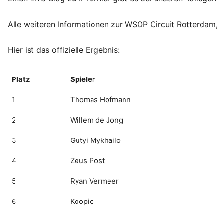
Alle weiteren Informationen zur WSOP Circuit Rotterdam,
Hier ist das offizielle Ergebnis:
Platz
Spieler
1
Thomas Hofmann
2
Willem de Jong
3
Gutyi Mykhailo
4
Zeus Post
5
Ryan Vermeer
6
Koopie