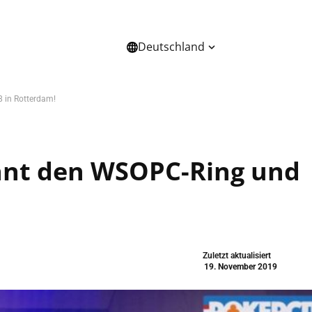
Deutschland
HANNEL
ÜBER UNS
in Rotterdam!
nt den WSOPC-Ring und
Zuletzt aktualisiert
19. November 2019