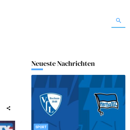
Neueste Nachrichten
SPORT