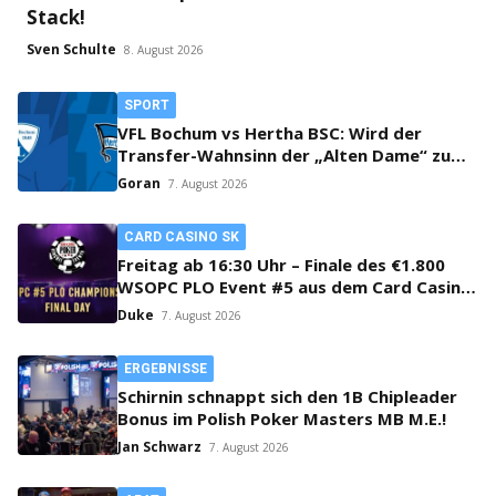
Stack!
Sven Schulte
8. August 2026
SPORT
VFL Bochum vs Hertha BSC: Wird der
Transfer-Wahnsinn der „Alten Dame“ zum
Verhängnis?
Goran
7. August 2026
CARD CASINO SK
Freitag ab 16:30 Uhr – Finale des €1.800
WSOPC PLO Event #5 aus dem Card Casino
SK!
Duke
7. August 2026
ERGEBNISSE
Schirnin schnappt sich den 1B Chipleader
Bonus im Polish Poker Masters MB M.E.!
Jan Schwarz
7. August 2026