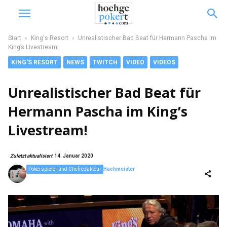
Start
King's Resort
Unrealistischer Bad Beat für Hermann Pascha im
King’s Livestream!
KING'S RESORT
NEWS
TWITCH
VIDEO
VIDEOS
Unrealistischer Bad Beat für
Hermann Pascha im King’s
Livestream!
Zuletzt aktualisiert
14. Januar 2020
Pokerspieler und Chefredakteur
Hachmeister