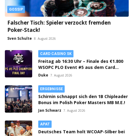
GOSSIP
Falscher Tisch: Spieler verzockt fremden
Poker-Stack!
Sven Schulte
8. August 2026
CARD CASINO SK
Freitag ab 16:30 Uhr – Finale des €1.800
WSOPC PLO Event #5 aus dem Card
Casino SK!
Duke
7. August 2026
ERGEBNISSE
Schirnin schnappt sich den 1B Chipleader
Bonus im Polish Poker Masters MB M.E.!
Jan Schwarz
7. August 2026
APAT
Deutsches Team holt WCOAP-Silber bei