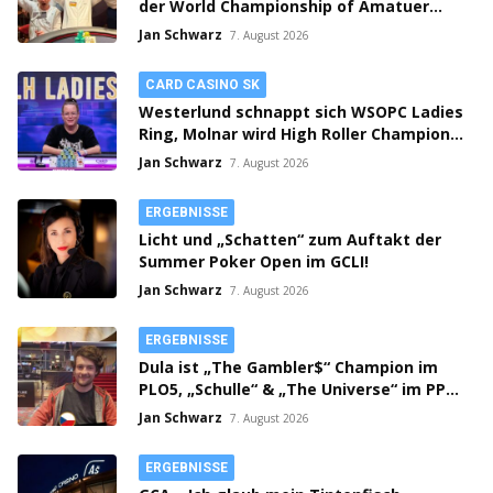
der World Championship of Amatuer
Poker!
Jan Schwarz
7. August 2026
CARD CASINO SK
Westerlund schnappt sich WSOPC Ladies
Ring, Molnar wird High Roller Champion,
Main Event gestartet!
Jan Schwarz
7. August 2026
ERGEBNISSE
Licht und „Schatten“ zum Auftakt der
Summer Poker Open im GCLI!
Jan Schwarz
7. August 2026
ERGEBNISSE
Dula ist „The Gambler$“ Champion im
PLO5, „Schulle“ & „The Universe“ im PPM
SHR Finale!
Jan Schwarz
7. August 2026
ERGEBNISSE