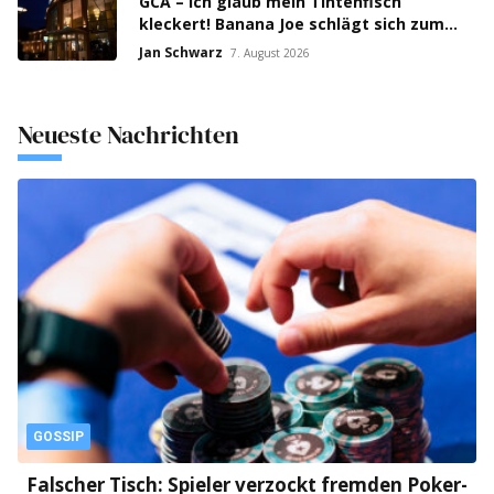
GCA – Ich glaub mein Tintenfisch
kleckert! Banana Joe schlägt sich zum
Thursday 3k Sieg durch!
Jan Schwarz
7. August 2026
Neueste Nachrichten
GOSSIP
Falscher Tisch: Spieler verzockt fremden Poker-