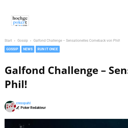
NEWS
POKER
CASINO
SPORT
C
Start
Gossip
Galfond Challenge – Sensationelles Comeback von Phil!
GOSSIP
NEWS
RUN IT ONCE
Galfond Challenge – Se
Phil!
cresspahl
Poker Redakteur