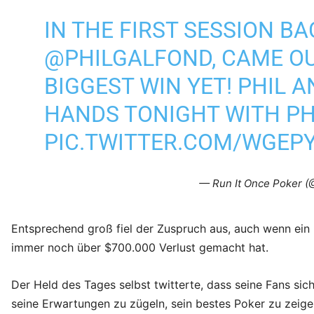
IN THE FIRST SESSION BA
@PHILGALFOND
, CAME O
BIGGEST WIN YET! PHIL A
HANDS TONIGHT WITH PHI
PIC.TWITTER.COM/WGEP
— Run It Once Poker 
Entsprechend groß fiel der Zuspruch aus, auch wenn ei
immer noch über $700.000 Verlust gemacht hat.
Der Held des Tages selbst twitterte, dass seine Fans sic
seine Erwartungen zu zügeln, sein bestes Poker zu zeige