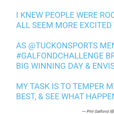
I KNEW PEOPLE WERE RO
ALL SEEM MORE EXCITED 
AS
@TUCKONSPORTS
MEN
#GALFONDCHALLENGE
BR
BIG WINNING DAY & ENVIS
MY TASK IS TO TEMPER M
BEST, & SEE WHAT HAPPE
— Phil Galfond (