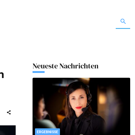
Neueste Nachrichten
n
ERGEBNISSE