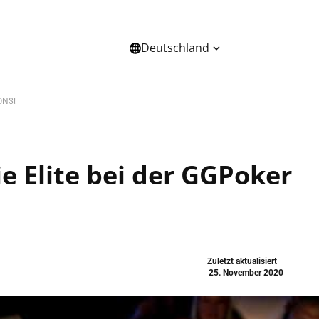
Deutschland
HANNEL
ÜBER UNS
ON$!
e Elite bei der GGPoker
Zuletzt aktualisiert
25. November 2020