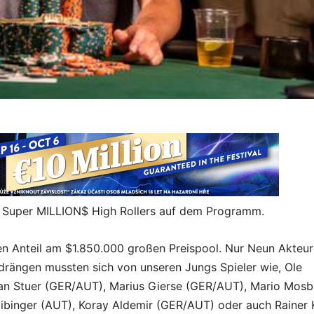
0 Super MILLION$ High Rollers auf dem Programm.
n Anteil am $1.850.000 großen Preispool. Nur Neun Akteur
ldrängen mussten sich von unseren Jungs Spieler wie, Ole
ian Stuer (GER/AUT), Marius Gierse (GER/AUT), Mario Mos
Eibinger (AUT), Koray Aldemir (GER/AUT) oder auch Rainer