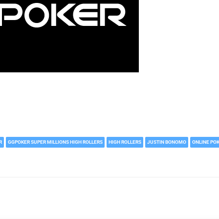
R
GGPOKER SUPER MILLIONS HIGH ROLLERS
HIGH ROLLERS
JUSTIN BONOMO
ONLINE PO