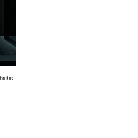
haltet