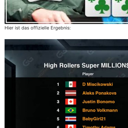
Hier ist das offizielle Ergebnis: