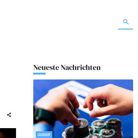
Neueste Nachrichten
GOSSIP