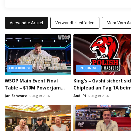
Verwandte Artikel
Verwandte Leitfäden
Mehr Vom Au
ERGEBNISSE
ERGEBNISSE
WSOP Main Event Final
King’s – Gashi sichert sic
Table – $10M Powerjam
Chiplead an Tag 1A bei
entscheidet das Heads-Up
Polish Poker Masters
Jan Schwarz
Andi Pi
6. August 2026
6. August 2026
zwischen Jumalon und
Mystery Bounty!
Saaskilahti!