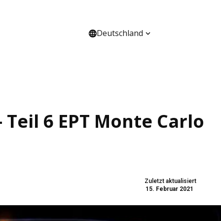
Deutschland
HANNEL
ÜBER UNS
 Teil 6 EPT Monte Carlo
Zuletzt aktualisiert
15. Februar 2021