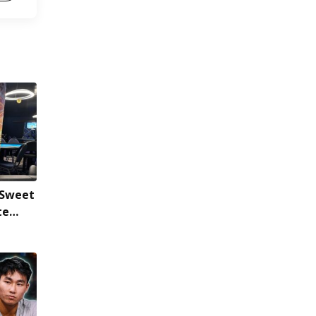
 Sweet
te
Open