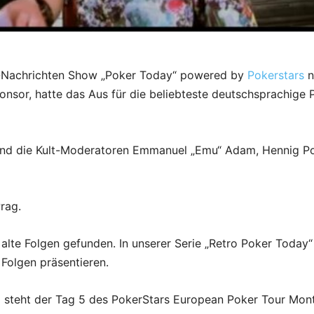
ker-Nachrichten Show „Poker Today“ powered by
Pokerstars
n
nsor, hatte das Aus für die beliebteste deutschsprachige 
und die Kult-Moderatoren Emmanuel „Emu“ Adam, Hennig Po
.
rag.
alte Folgen gefunden. In unserer Serie „Retro Poker Today“
 Folgen präsentieren.
al steht der Tag 5 des PokerStars European Poker Tour Mon