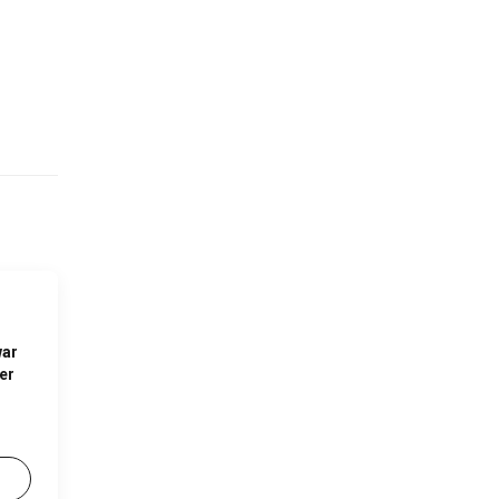
war
er