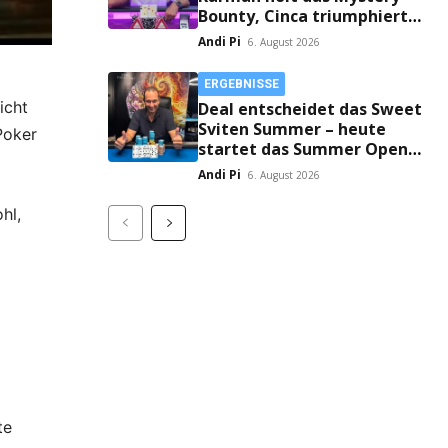
Bounty, Cinca triumphiert
im 6-Max!
Andi Pi
6. August 2026
ERGEBNISSE
icht
Deal entscheidet das Sweet
Sviten Summer – heute
Poker
startet das Summer Open
Bounty!
Andi Pi
6. August 2026
hl,
te