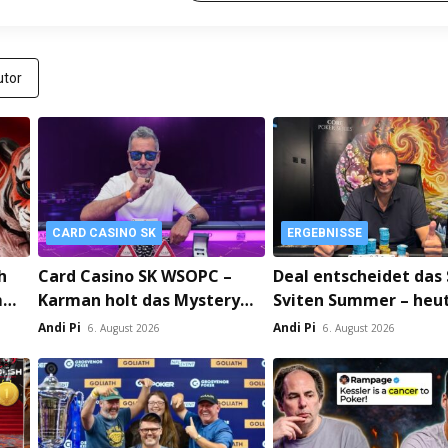
tor
CARD CASINO SK
ERGEBNISSE
h
Card Casino SK WSOPC –
Deal entscheidet das
m
Karman holt das Mystery
Sviten Summer – heu
Bounty, Cinca triumphiert
startet das Summer 
Andi Pi
Andi Pi
6. August 2026
6. August 2026
im 6-Max!
Bounty!