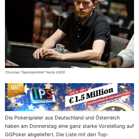
Christian "Gambler4444" Nolte (GER)
Die Pokerspieler aus Deutschland und Österreich
haben am Donnerstag eine ganz starke Vorstellung auf
GGPoker abgeliefert. Die Liste mit den Top-