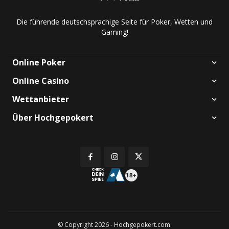
Die führende deutschsprachige Seite für Poker, Wetten und
Gaming!
Online Poker
Online Casino
Wettanbieter
Über Hochgepokert
© Copyright 2026 - Hochgepokert.com.