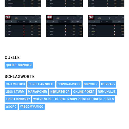
QUELLE
QUELLE: GGPOKER
SCHLAGWORTE
CALLMUCKOK
CHRISTIAN NOLTE
CORONAMYASS
GGPOKER
KELVRA77
LEON STURM
MAFIAPOKER
NEWLIFE69DP
ONLINE-POKER
RUMUKULUS
TRIPLECROWNXY
WOLRD SERIES OF POKER SUPER CIRCUIT ONLINE SERIES
WSOPC
YREGOMYAMIGO