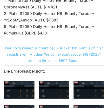
1. Platz: $1.050 Daily Heater HR (Bounty Turbo) –
CoronaMyAss (AUT), $14.421
2. Platz: $1.050 Daily Heater HR (Bounty Turbo) –
YrEgoMyAmigo (AUT), $7.385
5. Platz: $1.050 Daily Heater HR (Bounty Turbo) –
Rumukulus (GER), $4.101
Wer noch keinen Account bei GGPoker hat, kann sich hier
registrieren. Mit dem Welcome-Bonuscode „HGP2020“
erhaltet ihr bis zu $600 Bonus.
Die Ergebnisübersicht: