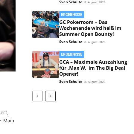
siegt im PLO!
Sven Schulte
8. August 2026
ERGEBNISSE
GC Pokerroom – Das
Wochenende wird heiß im
Summer Open Bounty!
Sven Schulte
8. August 2026
ERGEBNISSE
GCA – Maximale Auszahlung
für ‚Max W.‘ im The Big Deal
Opener!
Sven Schulte
8. August 2026
ert,
E Main