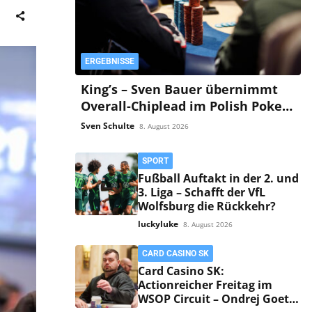
ERGEBNISSE
King’s – Sven Bauer übernimmt
Overall-Chiplead im Polish Poker
Masters Main!
Sven Schulte
8. August 2026
SPORT
Fußball Auftakt in der 2. und
3. Liga – Schafft der VfL
Wolfsburg die Rückkehr?
luckyluke
8. August 2026
CARD CASINO SK
Card Casino SK:
Actionreicher Freitag im
WSOP Circuit – Ondrej Goetz