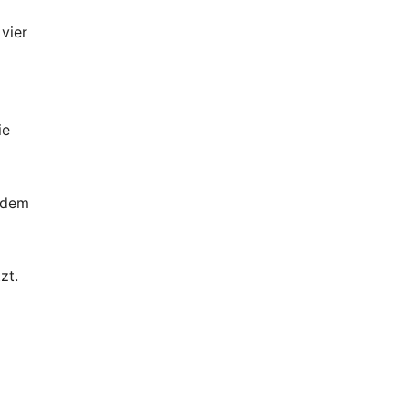
vier
ie
f dem
zt.