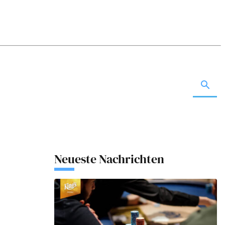
Neueste Nachrichten