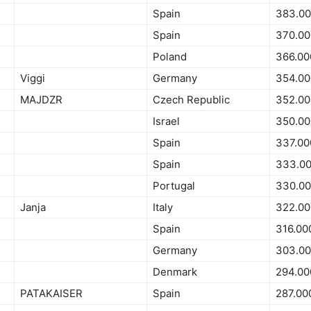
Spain
383.0
Spain
370.00
Poland
366.00
Viggi
Germany
354.00
MAJDZR
Czech Republic
352.00
Israel
350.00
Spain
337.00
Spain
333.0
Portugal
330.0
Janja
Italy
322.00
Spain
316.00
Germany
303.0
Denmark
294.00
PATAKAISER
Spain
287.00