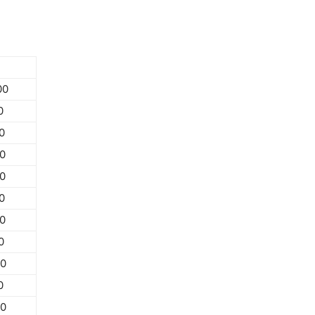
00
0
0
0
0
0
0
0
00
0
00