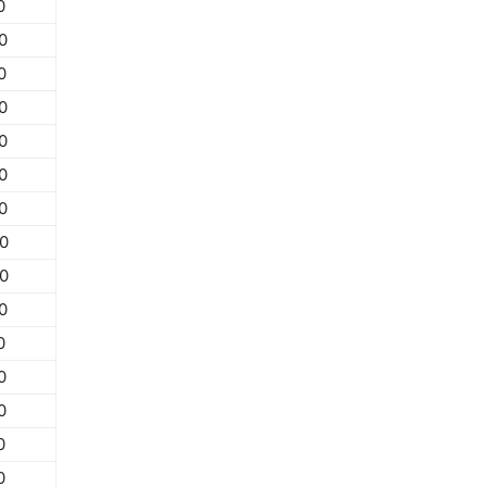
0
0
0
0
0
0
0
0
0
0
0
0
0
0
0