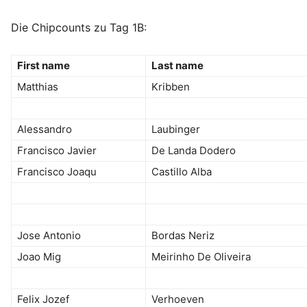
Die Chipcounts zu Tag 1B:
First name
Last name
Matthias
Kribben
Alessandro
Laubinger
Francisco Javier
De Landa Dodero
Francisco Joaqu
Castillo Alba
Jose Antonio
Bordas Neriz
Joao Mig
Meirinho De Oliveira
Felix Jozef
Verhoeven