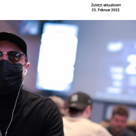
Zuletzt aktualisiert
25. Februar 2022