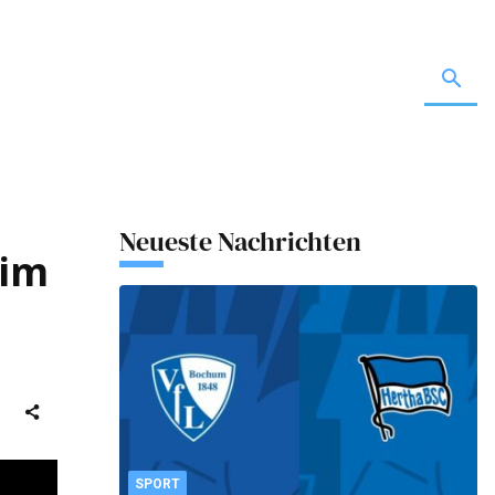
Neueste Nachrichten
eim
SPORT