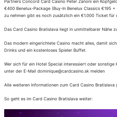
Partners Concord Card Casino Peter Zanoni ein Kopfgeld
€400 Benelux-Package (Buy-In Benelux Classics €195 + €2
zu nehmen gibt es noch zusätzlich ein €1.000 Ticket fü
Das Card Casino Bratislava liegt in unmittelbarer Nähe z
Das modern eingerichtete Casino macht alles, damit sich 
Drinks und ein kostenloses Spieler Buffet.
Wer sich für ein Hotel Special interessiert oder sonstig
unter der E-Mail
dominique@cardcasino.sk
melden
Alle weiteren Informationen zum Card Casino Bratislava 
So geht es im Card Casino Bratislava weiter: