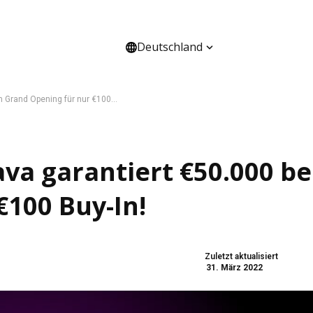
Deutschland
HANNEL
ÜBER UNS
 Grand Opening für nur €100...
ava garantiert €50.000 b
€100 Buy-In!
Zuletzt aktualisiert
31. März 2022