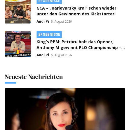
ERGEBNISSE
GCA – „Karlovarsky Kral“ schon wieder
unter den Gewinnern des Kickstarter!
Andi Pi
6. August 2026
ERGEBNISSE
King’s PPM: Petraru holt das Opener,
Anthony M gewinnt PLO Championship –
Prag spielt Flight 1C Million Crown!
Andi Pi
6. August 2026
Neueste Nachrichten