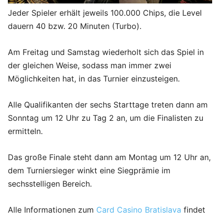
Jeder Spieler erhält jeweils 100.000 Chips, die Level
dauern 40 bzw. 20 Minuten (Turbo).
Am Freitag und Samstag wiederholt sich das Spiel in
der gleichen Weise, sodass man immer zwei
Möglichkeiten hat, in das Turnier einzusteigen.
Alle Qualifikanten der sechs Starttage treten dann am
Sonntag um 12 Uhr zu Tag 2 an, um die Finalisten zu
ermitteln.
Das große Finale steht dann am Montag um 12 Uhr an,
dem Turniersieger winkt eine Siegprämie im
sechsstelligen Bereich.
Alle Informationen zum
Card Casino Bratislava
findet