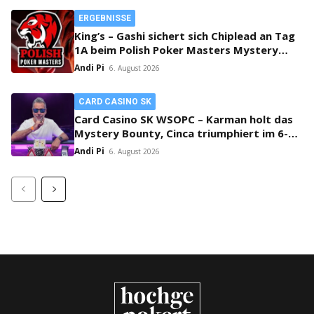
ERGEBNISSE
King’s – Gashi sichert sich Chiplead an Tag
1A beim Polish Poker Masters Mystery
Bounty!
Andi Pi
6. August 2026
CARD CASINO SK
Card Casino SK WSOPC – Karman holt das
Mystery Bounty, Cinca triumphiert im 6-
Max!
Andi Pi
6. August 2026