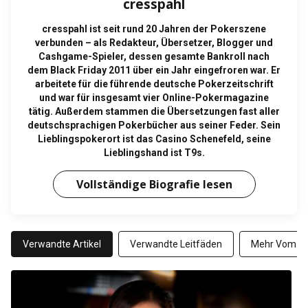
cresspahl
cresspahl ist seit rund 20 Jahren der Pokerszene
verbunden – als Redakteur, Übersetzer, Blogger und
Cashgame-Spieler, dessen gesamte Bankroll nach
dem Black Friday 2011 über ein Jahr eingefroren war. Er
arbeitete für die führende deutsche Pokerzeitschrift
und war für insgesamt vier Online-Pokermagazine
tätig. Außerdem stammen die Übersetzungen fast aller
deutschsprachigen Pokerbücher aus seiner Feder. Sein
Lieblingspokerort ist das Casino Schenefeld, seine
Lieblingshand ist T9s.
Vollständige Biografie lesen
Verwandte Artikel
Verwandte Leitfäden
Mehr Vom Au