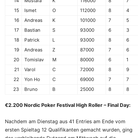
14
Mustafa
K
116000
8
7
15
Ismet
O
112000
8
4
16
Andreas
K
101000
7
5
17
Bastian
S
93000
6
3
18
Patrick
L
93000
8
6
19
Andreas
Z
87000
7
6
20
Tomislav
M
80000
6
1
21
Varol
C
72000
8
9
22
Yon Ho
C
69000
7
7
23
Bruno
B
25000
8
8
€2.200 Nordic Poker Festival High Roller – Final Day:
Nachdem am Dienstag aus 41 Entries am Ende vom
ersten Spieltag 12 Qualifikanten gemacht wurden, ging
das verbleibende Dutzend am Mittwoch auf die