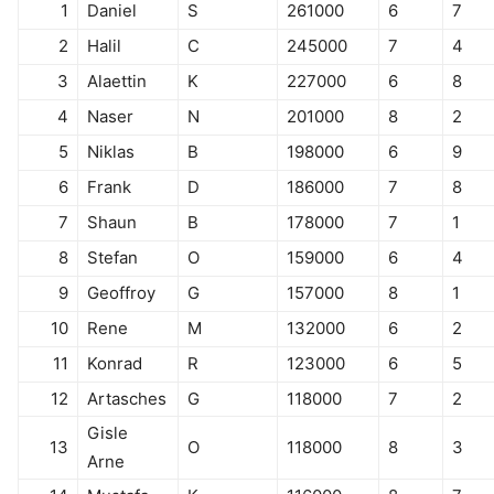
1
Daniel
S
261000
6
7
2
Halil
C
245000
7
4
3
Alaettin
K
227000
6
8
4
Naser
N
201000
8
2
5
Niklas
B
198000
6
9
6
Frank
D
186000
7
8
7
Shaun
B
178000
7
1
8
Stefan
O
159000
6
4
9
Geoffroy
G
157000
8
1
10
Rene
M
132000
6
2
11
Konrad
R
123000
6
5
12
Artasches
G
118000
7
2
Gisle
13
O
118000
8
3
Arne