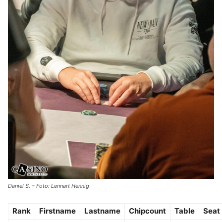
Daniel S. – Foto: Lennart Hennig
Rank
Firstname
Lastname
Chipcount
Table
Seat