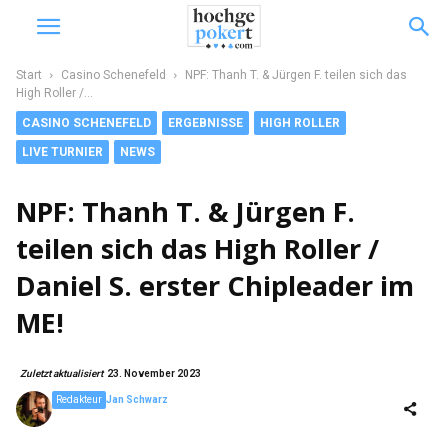
Start
Casino Schenefeld
NPF: Thanh T. & Jürgen F. teilen sich das
High Roller /...
CASINO SCHENEFELD
ERGEBNISSE
HIGH ROLLER
LIVE TURNIER
NEWS
NPF: Thanh T. & Jürgen F.
teilen sich das High Roller /
Daniel S. erster Chipleader im
ME!
Zuletzt aktualisiert
23. November 2023
Redakteur
Jan Schwarz