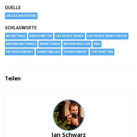
QUELLE
DALLAS MAVERICKS
SCHLAGWORTE
BASKETBALL
DIRK NOWITZKI
LAS VEGAS SANDS
LAS VEGAS SANDS GROUP
MARINA BAY SANDS
MARK CUBAN
MIRIAM ADELSON
NBA
PATRICK DUMONT
SANDS MACAO
SIVAN DUMONT
THE VENETIAN
Teilen
Jan Schwarz