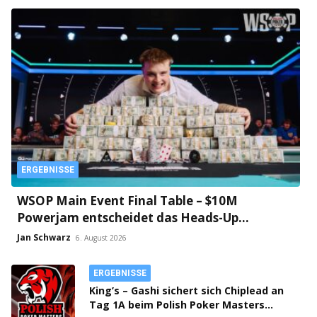
ERGEBNISSE
WSOP Main Event Final Table – $10M
Powerjam entscheidet das Heads-Up
zwischen Jumalon und Saaskilahti!
Jan Schwarz
6. August 2026
ERGEBNISSE
King’s – Gashi sichert sich Chiplead an
Tag 1A beim Polish Poker Masters