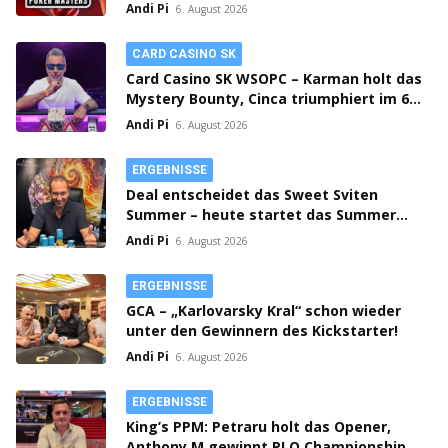
Mystery Bounty!
Andi Pi
6. August 2026
CARD CASINO SK
Card Casino SK WSOPC – Karman holt das
Mystery Bounty, Cinca triumphiert im 6-
Max!
Andi Pi
6. August 2026
ERGEBNISSE
Deal entscheidet das Sweet Sviten
Summer – heute startet das Summer
Open Bounty!
Andi Pi
6. August 2026
ERGEBNISSE
GCA – „Karlovarsky Kral“ schon wieder
unter den Gewinnern des Kickstarter!
Andi Pi
6. August 2026
ERGEBNISSE
King’s PPM: Petraru holt das Opener,
Anthony M gewinnt PLO Championship –