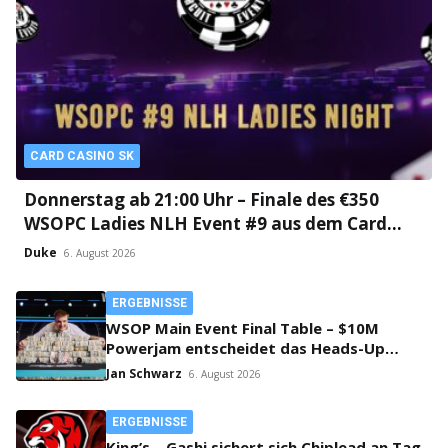
CARD CASINO SK
Donnerstag ab 21:00 Uhr – Finale des €350
WSOPC Ladies NLH Event #9 aus dem Card
Casino SK!
Duke
6. August 2026
ERGEBNISSE
WSOP Main Event Final Table – $10M
Powerjam entscheidet das Heads-Up
zwischen Jumalon und Saaskilahti!
Jan Schwarz
6. August 2026
ERGEBNISSE
King’s – Gashi sichert sich Chiplead an Tag