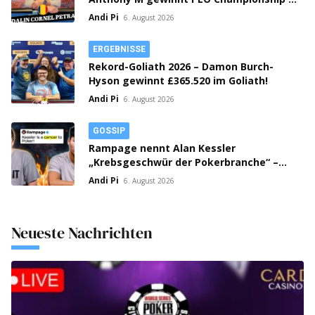
Prag spielt Flight 1C Million Crown!
Andi Pi
6. August 2026
ERGEBNISSE
Rekord-Goliath 2026 – Damon Burch-
Hyson gewinnt £365.520 im Goliath!
Andi Pi
6. August 2026
GOSSIP
Rampage nennt Alan Kessler
„Krebsgeschwür der Pokerbranche“ –
Streit auf X eskaliert!
Andi Pi
6. August 2026
Neueste Nachrichten