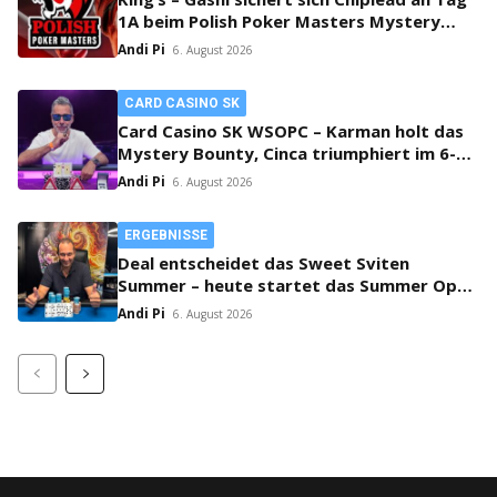
1A beim Polish Poker Masters Mystery
Bounty!
Andi Pi
6. August 2026
CARD CASINO SK
Card Casino SK WSOPC – Karman holt das
Mystery Bounty, Cinca triumphiert im 6-
Max!
Andi Pi
6. August 2026
ERGEBNISSE
Deal entscheidet das Sweet Sviten
Summer – heute startet das Summer Open
Bounty!
Andi Pi
6. August 2026