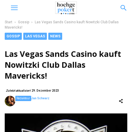
Start
Gossip
Las Vegas Sands Casino kauft Nowitzki Club Dallas
Mavericks!
GOSSIP
LAS VEGAS
NEWS
Las Vegas Sands Casino kauft
Nowitzki Club Dallas
Mavericks!
Zuletzt aktualisiert
29. Dezember 2023
Redakteur
Jan Schwarz