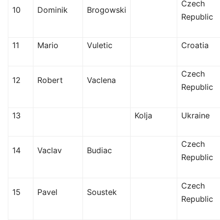
Czech
10
Dominik
Brogowski
Republic
11
Mario
Vuletic
Croatia
Czech
12
Robert
Vaclena
Republic
13
Kolja
Ukraine
Czech
14
Vaclav
Budiac
Republic
Czech
15
Pavel
Soustek
Republic