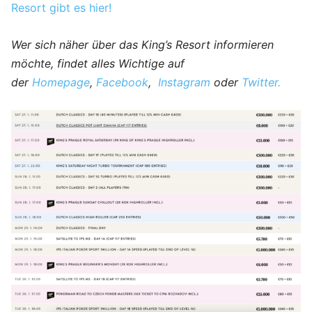
Resort gibt es hier!
Wer sich näher über das King’s Resort informieren
möchte, findet alles Wichtige auf
der
Homepage
,
Facebook
,
Instagram
oder
Twitter.