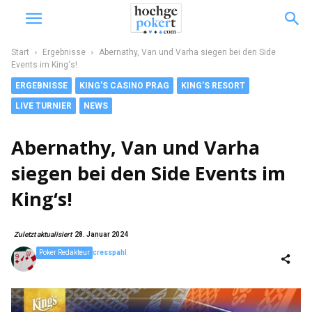
Start
Ergebnisse
Abernathy, Van und Varha siegen bei den Side
Events im King‘s!
ERGEBNISSE
KING'S CASINO PRAG
KING'S RESORT
LIVE TURNIER
NEWS
Abernathy, Van und Varha
siegen bei den Side Events im
King‘s!
Zuletzt aktualisiert
28. Januar 2024
Poker Redakteur
cresspahl