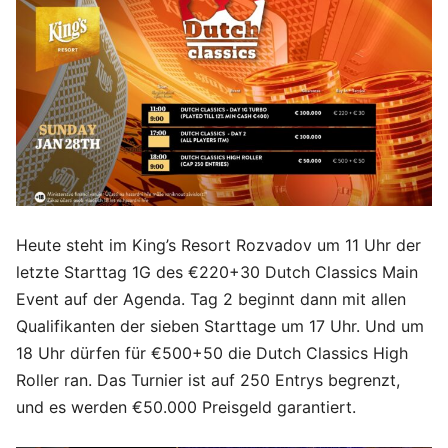
Heute steht im King’s Resort Rozvadov um 11 Uhr der
letzte Starttag 1G des €220+30 Dutch Classics Main
Event auf der Agenda. Tag 2 beginnt dann mit allen
Qualifikanten der sieben Starttage um 17 Uhr. Und um
18 Uhr dürfen für €500+50 die Dutch Classics High
Roller ran. Das Turnier ist auf 250 Entrys begrenzt,
und es werden €50.000 Preisgeld garantiert.