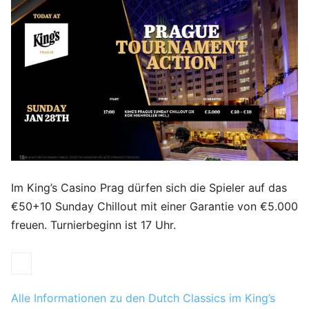
Im King’s Casino Prag dürfen sich die Spieler auf das
€50+10 Sunday Chillout mit einer Garantie von €5.000
freuen. Turnierbeginn ist 17 Uhr.
Alle Informationen zu den Dutch Classics im King’s