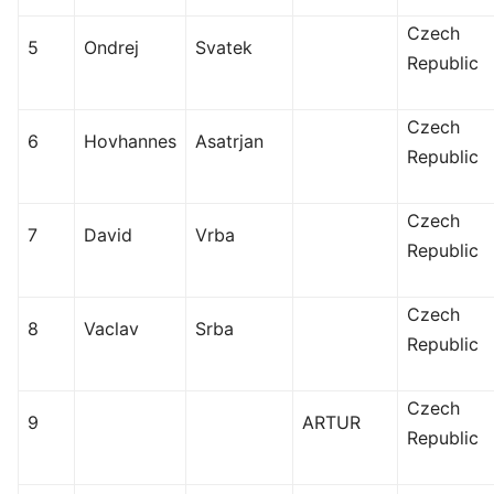
Czech
5
Ondrej
Svatek
Republic
Czech
6
Hovhannes
Asatrjan
Republic
Czech
7
David
Vrba
Republic
Czech
8
Vaclav
Srba
Republic
Czech
9
ARTUR
Republic