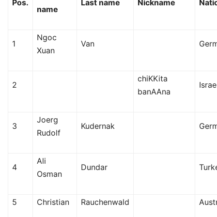
Pos.
Last name
Nickname
Nati
name
Ngoc
1
Van
Ger
Xuan
chiKKita
2
Israe
banAAna
Joerg
3
Kudernak
Ger
Rudolf
Ali
4
Dundar
Turk
Osman
5
Christian
Rauchenwald
Aust