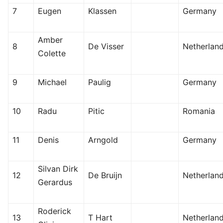
7
Eugen
Klassen
Germany
Amber
8
De Visser
Netherlan
Colette
9
Michael
Paulig
Germany
10
Radu
Pitic
Romania
11
Denis
Arngold
Germany
Silvan Dirk
12
De Bruijn
Netherlan
Gerardus
Roderick
13
T Hart
Netherlan