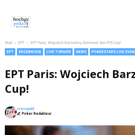
NEWS
POKER
CASINO
SPORT
C
Start
EPT
EPT Paris: Wojciech Barzantny dominiert den FPS Cup!
EPT
ERGEBNISSE
LIVE TURNIER
NEWS
POKERSTARS LIVE EVE
EPT Paris: Wojciech Ba
Cup!
cresspahl
Poker Redakteur