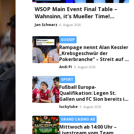
WSOP Main Event Final Table –
Wahnsinn, it’s Mueller Time!
Millionen-Drama und die finnische
Jan Schwarz
6. August 2026
Faust an Tag 2!
GOSSIP
Rampage nennt Alan Kessler
„Krebsgeschwür der
Pokerbranche“ – Streit auf X
eskaliert!
Andi Pi
6. August 2026
SPORT
Fußball Europa-
Qualifikation: Legen St.
Gallen und FC Sion bereits im
Hinspiel den Grundstein fürs
luckyluke
5. August 2026
Weiterkommen?
GRAND CASINO AŠ
Mittwoch ab 14:00 Uhr –
Livestream vom Team