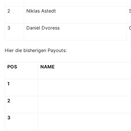
2
Niklas Astedt
3
Daniel Dvoress
Hier die bisherigen Payouts:
POS
NAME
1
2
3