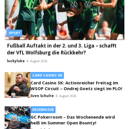
SPORT
Fußball Auftakt in der 2. und 3. Liga – schafft
der VfL Wolfsburg die Rückkehr?
luckyluke
8. August 2026
CARD CASINO SK
Card Casino SK: Actionreicher Freitag im
WSOP Circuit – Ondrej Goetz siegt im PLO!
Sven Schulte
8. August 2026
ERGEBNISSE
GC Pokerroom – Das Wochenende wird
heiß im Summer Open Bounty!