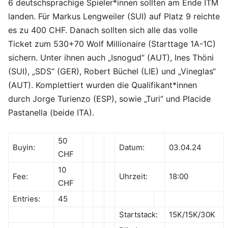
6 deutschsprachige Spieler*innen sollten am Ende ITM
landen. Für Markus Lengweiler (SUI) auf Platz 9 reichte
es zu 400 CHF. Danach sollten sich alle das volle
Ticket zum 530+70 Wolf Millionaire (Starttage 1A-1C)
sichern. Unter ihnen auch „Isnogud“ (AUT), Ines Thöni
(SUI), „SDS“ (GER), Robert Büchel (LIE) und „Vineglas“
(AUT). Komplettiert wurden die Qualifikant*innen
durch Jorge Turienzo (ESP), sowie „Turi“ und Placide
Pastanella (beide ITA).
50
Buyin:
Datum:
03.04.24
CHF
10
Fee:
Uhrzeit:
18:00
CHF
Entries:
45
Startstack:
15K/15K/30K