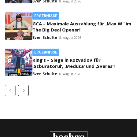
Sven Schulte
8. August 2026
ERGEBNISSE
GCA – Maximale Auszahlung für ‚Max W.‘ im
The Big Deal Opener!
Sven Schulte
8. August 2026
ERGEBNISSE
King’s – Siege in Rozvadov für
‚Szburatorul‘, ‚Medusa‘ und ‚Svaras‘!
Sven Schulte
8. August 2026