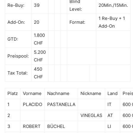
Blind
Re-Buy:
39
20Min./15Min.
Level:
1 Re-Buy + 1
Add-On:
20
Format:
Add-On
1.800
GTD:
CHF
5.200
Preispool:
CHF
450
Tax Total:
CHF
Platz
Vorname
Nachname
Nickname
Land
Prei
1
PLACIDO
PASTANELLA
IT
600
2
VINEGLAS
AT
600
3
ROBERT
BÜCHEL
LI
600