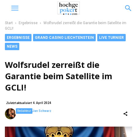
Start
Ergebnisse
Wolfsrudel zerreißt die Garantie beim Satellite im
GCLI!
ERGEBNISSE
GRAND CASINO LIECHTENSTEIN
LIVE TURNIER
NEWS
Wolfsrudel zerreißt die
Garantie beim Satellite im
GCLI!
Zuletzt aktualisiert
4. April 2024
Redakteur
Jan Schwarz