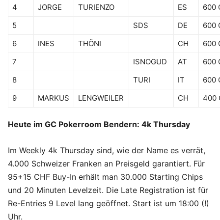
4
JORGE
TURIENZO
ES
600
5
SDS
DE
600
6
INES
THÖNI
CH
600
7
ISNOGUD
AT
600
8
TURI
IT
600
9
MARKUS
LENGWEILER
CH
400
Heute im GC Pokerroom Bendern: 4k Thursday
Im Weekly 4k Thursday sind, wie der Name es verrät,
4.000 Schweizer Franken an Preisgeld garantiert. Für
95+15 CHF Buy-In erhält man 30.000 Starting Chips
und 20 Minuten Levelzeit. Die Late Registration ist für
Re-Entries 9 Level lang geöffnet. Start ist um 18:00 (!)
Uhr.