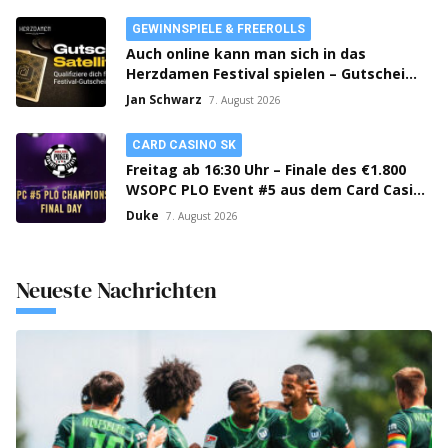
GEWINNSPIELE & FREEROLLS
Auch online kann man sich in das
Herzdamen Festival spielen – Gutschein-
Satellites laufen auf bwin Poker!
Jan Schwarz
7. August 2026
CARD CASINO SK
Freitag ab 16:30 Uhr – Finale des €1.800
WSOPC PLO Event #5 aus dem Card Casino
SK!
Duke
7. August 2026
Neueste Nachrichten