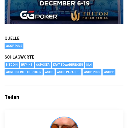
QUELLE
WSOP PLUS
SCHLAGWORTE
BITCOIN
BUY-INS
GGPOKER
KRYPTOWÄHRUNGEN
NLH
WORLD SERIES OF POKER
WSOP
WSOP PARADISE
WSOP PLUS
WSOPP
Teilen