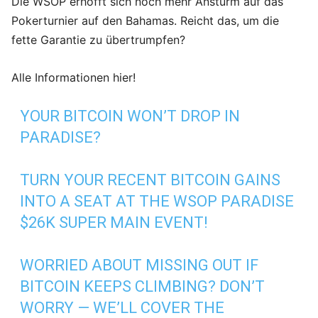
Die WSOP erhofft sich noch mehr Ansturm auf das
Pokerturnier auf den Bahamas. Reicht das, um die
fette Garantie zu übertrumpfen?
Alle Informationen hier!
YOUR BITCOIN WON’T DROP IN
PARADISE?
TURN YOUR RECENT BITCOIN GAINS
INTO A SEAT AT THE WSOP PARADISE
$26K SUPER MAIN EVENT!
WORRIED ABOUT MISSING OUT IF
BITCOIN KEEPS CLIMBING? DON’T
WORRY — WE’LL COVER THE