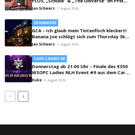
PLO5, „Schulle“ & „The Universe“ im PPM
SHR Finale!
Jan Schwarz
7. August 2026
ERGEBNISSE
GCA – Ich glaub mein Tintenfisch kleckert!
Banana Joe schlägt sich zum Thursday 3k
Sieg durch!
Jan Schwarz
7. August 2026
CARD CASINO SK
Donnerstag ab 21:00 Uhr – Finale des €350
WSOPC Ladies NLH Event #9 aus dem Card
Casino SK!
Duke
6. August 2026