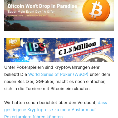
Unter Pokerspielern sind Kryptowährungen sehr
beliebt! Die
World Series of Poker (WSOP)
unter dem
neuen Besitzer, GGPoker, macht es noch einfacher,
sich in die Turniere mit Bitcoin einzukaufen.
Wir hatten schon berichtet über den Verdacht,
dass
gestiegene Kryptopreise zu mehr Ansturm auf
Pokerturniere führen könnten.