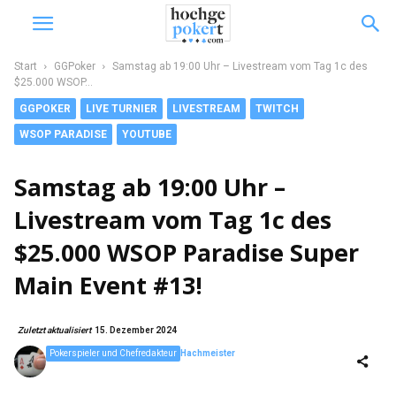
Start
GGPoker
Samstag ab 19:00 Uhr – Livestream vom Tag 1c des
$25.000 WSOP...
GGPOKER
LIVE TURNIER
LIVESTREAM
TWITCH
WSOP PARADISE
YOUTUBE
Samstag ab 19:00 Uhr –
Livestream vom Tag 1c des
$25.000 WSOP Paradise Super
Main Event #13!
Zuletzt aktualisiert
15. Dezember 2024
Pokerspieler und Chefredakteur
Hachmeister