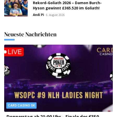
Rekord-Goliath 2026 – Damon Burch-
Hyson gewinnt £365.520 im Goliath!
Andi Pi
6. August 2026
Neueste Nachrichten
CARD CASINO SK
Donnerstag ab 21:00 Uhr – Finale des €350