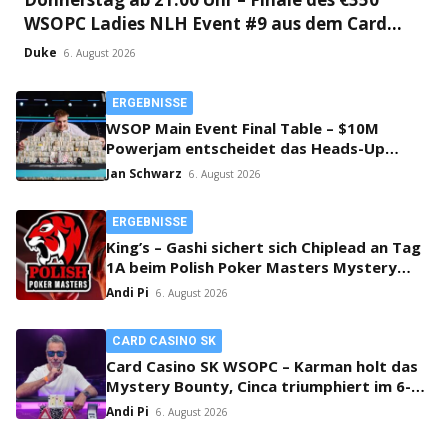
WSOPC Ladies NLH Event #9 aus dem Card
Casino SK!
Duke
6. August 2026
ERGEBNISSE
WSOP Main Event Final Table – $10M
Powerjam entscheidet das Heads-Up
zwischen Jumalon und Saaskilahti!
Jan Schwarz
6. August 2026
ERGEBNISSE
King’s – Gashi sichert sich Chiplead an Tag
1A beim Polish Poker Masters Mystery
Bounty!
Andi Pi
6. August 2026
CARD CASINO SK
Card Casino SK WSOPC – Karman holt das
Mystery Bounty, Cinca triumphiert im 6-
Max!
Andi Pi
6. August 2026