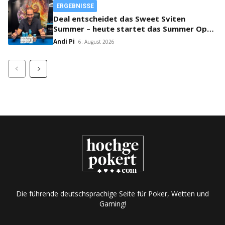
ERGEBNISSE
Deal entscheidet das Sweet Sviten
Summer – heute startet das Summer Open
Bounty!
Andi Pi
6. August 2026
Die führende deutschsprachige Seite für Poker, Wetten und
Gaming!