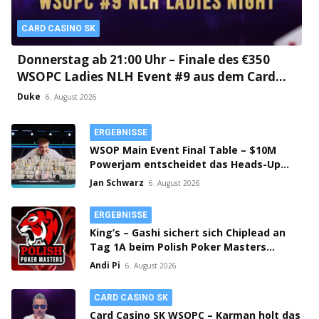
CARD CASINO SK
Donnerstag ab 21:00 Uhr – Finale des €350
WSOPC Ladies NLH Event #9 aus dem Card
Casino SK!
Duke
6. August 2026
ERGEBNISSE
WSOP Main Event Final Table – $10M
Powerjam entscheidet das Heads-Up
zwischen Jumalon und Saaskilahti!
Jan Schwarz
6. August 2026
ERGEBNISSE
King’s – Gashi sichert sich Chiplead an
Tag 1A beim Polish Poker Masters
Mystery Bounty!
Andi Pi
6. August 2026
CARD CASINO SK
Card Casino SK WSOPC – Karman holt das