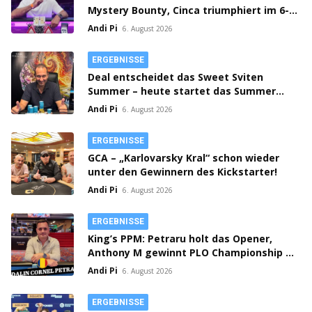
Mystery Bounty, Cinca triumphiert im 6-
Max!
Andi Pi
6. August 2026
ERGEBNISSE
Deal entscheidet das Sweet Sviten
Summer – heute startet das Summer
Open Bounty!
Andi Pi
6. August 2026
ERGEBNISSE
GCA – „Karlovarsky Kral“ schon wieder
unter den Gewinnern des Kickstarter!
Andi Pi
6. August 2026
ERGEBNISSE
King’s PPM: Petraru holt das Opener,
Anthony M gewinnt PLO Championship –
Prag spielt Flight 1C Million Crown!
Andi Pi
6. August 2026
ERGEBNISSE