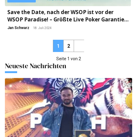
Save the Date, nach der WSOP ist vor der
WSOP Paradise! – Größte Live Poker Garantie
aller Zeiten!
Jan Schwarz
18. Juli 2024
1
2
Seite 1 von 2
Neueste Nachrichten