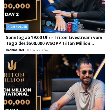
HIGH ROLLER
Sonntag ab 19:00 Uhr – Triton Livestream vom
Tag 2 des $500.000 WSOPP Triton Million
Invitational!
Hachmeister
8. Dezember 2024