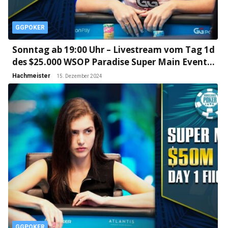
GGPOKER
Sonntag ab 19:00 Uhr – Livestream vom Tag 1d
des $25.000 WSOP Paradise Super Main Event
#13!
Hachmeister
15. Dezember 2024
GGPOKER