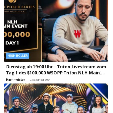
HIGH ROLLER
Dienstag ab 19:00 Uhr – Triton Livestream vom
Tag 1 des $100.000 WSOPP Triton NLH Main
Event #7!
Hachmeister
10. Dezember 2024