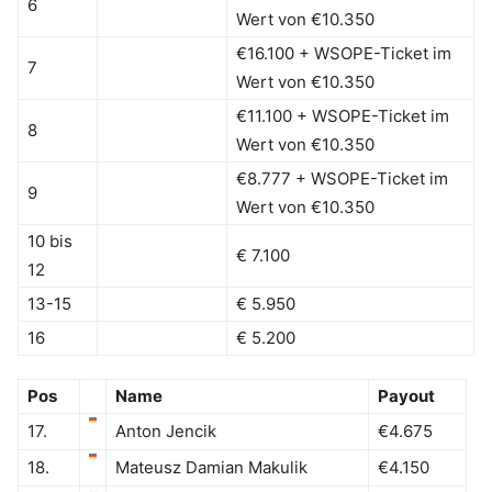
6
Wert von €10.350
€16.100 + WSOPE-Ticket im
7
Wert von €10.350
€11.100 + WSOPE-Ticket im
8
Wert von €10.350
€8.777 + WSOPE-Ticket im
9
Wert von €10.350
10 bis
€ 7.100
12
13-15
€ 5.950
16
€ 5.200
Pos
Name
Payout
17.
Anton Jencik
€4.675
18.
Mateusz Damian Makulik
€4.150