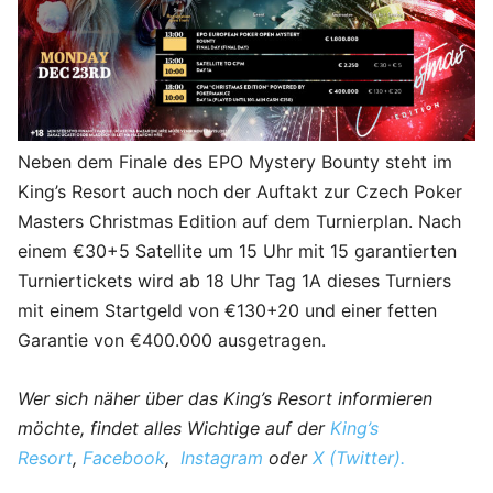
Neben dem Finale des EPO Mystery Bounty steht im
King’s Resort auch noch der Auftakt zur Czech Poker
Masters Christmas Edition auf dem Turnierplan. Nach
einem €30+5 Satellite um 15 Uhr mit 15 garantierten
Turniertickets wird ab 18 Uhr Tag 1A dieses Turniers
mit einem Startgeld von €130+20 und einer fetten
Garantie von €400.000 ausgetragen.
Wer sich näher über das King’s Resort informieren
möchte, findet alles Wichtige auf der
King’s
Resort
,
Facebook
,
Instagram
oder
X (Twitter).