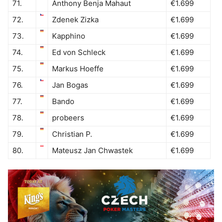
71.
Anthony Benja Mahaut
€1.699
72.
Zdenek Zizka
€1.699
73.
Kapphino
€1.699
74.
Ed von Schleck
€1.699
75.
Markus Hoeffe
€1.699
76.
Jan Bogas
€1.699
77.
Bando
€1.699
78.
probeers
€1.699
79.
Christian P.
€1.699
80.
Mateusz Jan Chwastek
€1.699