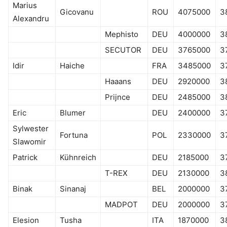
Marius
Gicovanu
ROU
4075000
3
Alexandru
Mephisto
DEU
4000000
3
SECUTOR
DEU
3765000
3
Idir
Haiche
FRA
3485000
3
Haaans
DEU
2920000
3
Prijnce
DEU
2485000
3
Eric
Blumer
DEU
2400000
3
Sylwester
Fortuna
POL
2330000
3
Slawomir
Patrick
Kühnreich
DEU
2185000
3
T-REX
DEU
2130000
3
Binak
Sinanaj
BEL
2000000
3
MADPOT
DEU
2000000
3
Elesion
Tusha
ITA
1870000
3