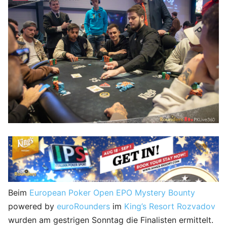
Beim
European Poker Open EPO Mystery Bounty
powered by
euroRounders
im
King’s Resort Rozvadov
wurden am gestrigen Sonntag die Finalisten ermittelt.