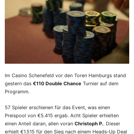
Im Casino Schenefeld vor den Toren Hamburgs stand
gestern das
€110 Double Chance
Turnier auf dem
Programm.
57 Spieler erschienen für das Event, was einen
Preispool von €5.415 ergab. Acht Spieler erhielten
einen Anteil daran, allen voran
Christoph P.
. Dieser
erhielt €1.515 für den Sieg nach einem Heads-Up Deal