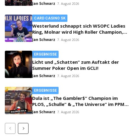
Jan Schwarz
7. August 2026
CARD CASINO SK
Westerlund schnappt sich WSOPC Ladies
Ring, Molnar wird High Roller Champion,
Main Event gestartet!
Jan Schwarz
7. August 2026
ERGEBNISSE
Licht und „Schatten“ zum Auftakt der
Summer Poker Open im GCLI!
Jan Schwarz
7. August 2026
ERGEBNISSE
Dula ist „The Gambler$“ Champion im
PLO5, „Schulle“ & „The Universe“ im PPM
SHR Finale!
Jan Schwarz
7. August 2026