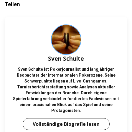
Teilen
Sven Schulte
Sven Schulte ist Pokerjournalist und langjähriger
Beobachter der internationalen Pokerszene. Seine
Schwerpunkte liegen auf Live-Cashgames,
Turnierberichterstattung sowie Analysen aktueller
Entwicklungen der Branche. Durch eigene
Spielerfahrung verbindet er fundiertes Fachwissen mit
einem praxisnahen Blick auf das Spiel und seine
Protagonisten.
Vollständige Biografie lesen