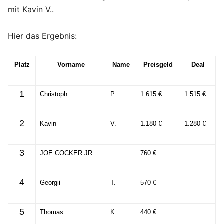
mit Kavin V..
Hier das Ergebnis:
Platz
Vorname
Name
Preisgeld
Deal
1
Christoph
P.
1.615 €
1.515 €
2
Kavin
V.
1.180 €
1.280 €
3
JOE COCKER JR
760 €
4
Georgii
T.
570 €
5
Thomas
K.
440 €