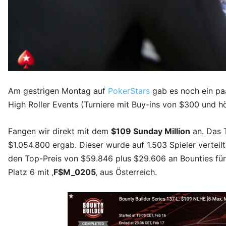
Am gestrigen Montag auf
PokerStars
gab es noch ein paa
High Roller Events (Turniere mit Buy-ins von $300 und h
Fangen wir direkt mit dem
$109 Sunday Million
an. Das T
$1.054.800 ergab. Dieser wurde auf 1.503 Spieler verteil
den Top-Preis von $59.846 plus $29.606 an Bounties für
Platz 6 mit ‚
F$M_0205
‚ aus Österreich.