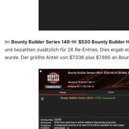
Im
Bounty Builder Series 146-H: $530 Bounty Builder H
und bezahlten zusätzlich für 26 Re-Entries. Dies ergab ei
wurde. Der größte Anteil von $7.036 plus $7.695 an Boun