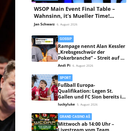
WSOP Main Event Final Table –
Wahnsinn, it’s Mueller Time!
Millionen-Drama und die
Jan Schwarz
6. August 2026
finnische Faust an Tag 2!
GOSSIP
Rampage nennt Alan Kessler
„Krebsgeschwür der
Pokerbranche“ – Streit auf X
eskaliert!
Andi Pi
6. August 2026
SPORT
Fußball Europa-
Qualifikation: Legen St.
Gallen und FC Sion bereits im
Hinspiel den Grundstein fürs
luckyluke
5. August 2026
Weiterkommen?
GRAND CASINO AŠ
Mittwoch ab 14:00 Uhr –
Livestream vom Team