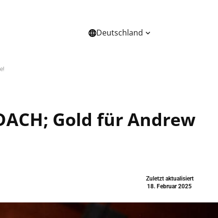
Deutschland
HANNEL
ÜBER UNS
e!
 DACH; Gold für Andrew
Zuletzt aktualisiert
18. Februar 2025