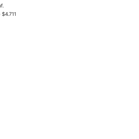
f.
 $4.711