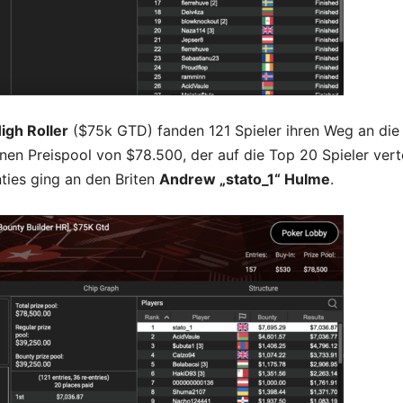
igh Roller
($75k GTD) fanden 121 Spieler ihren Weg an die
nen Preispool von $78.500, der auf die Top 20 Spieler verte
ties ging an den Briten
Andrew „stato_1“ Hulme
.