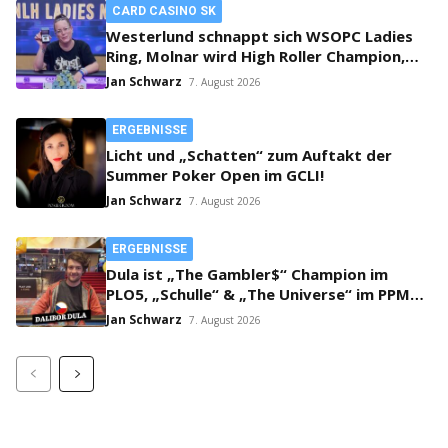
CARD CASINO SK
Westerlund schnappt sich WSOPC Ladies
Ring, Molnar wird High Roller Champion,
Main Event gestartet!
Jan Schwarz
7. August 2026
ERGEBNISSE
Licht und „Schatten“ zum Auftakt der
Summer Poker Open im GCLI!
Jan Schwarz
7. August 2026
ERGEBNISSE
Dula ist „The Gambler$“ Champion im
PLO5, „Schulle“ & „The Universe“ im PPM
SHR Finale!
Jan Schwarz
7. August 2026