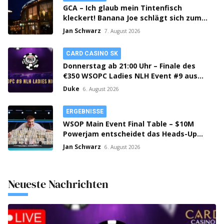
GCA – Ich glaub mein Tintenfisch
kleckert! Banana Joe schlägt sich zum
Thursday 3k Sieg durch!
Jan Schwarz
7. August 2026
CARD CASINO SK
Donnerstag ab 21:00 Uhr – Finale des
€350 WSOPC Ladies NLH Event #9 aus
dem Card Casino SK!
Duke
6. August 2026
ERGEBNISSE
WSOP Main Event Final Table – $10M
Powerjam entscheidet das Heads-Up
zwischen Jumalon und Saaskilahti!
Jan Schwarz
6. August 2026
Neueste Nachrichten