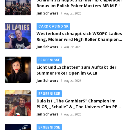
Bonus im Polish Poker Masters MB M.E.!
Jan Schwarz
7. August 2026
CARD CASINO SK
Westerlund schnappt sich WSOPC Ladies
Ring, Molnar wird High Roller Champion,
Main Event gestartet!
Jan Schwarz
7. August 2026
ERGEBNISSE
Licht und „Schatten“ zum Auftakt der
Summer Poker Open im GCLI!
Jan Schwarz
7. August 2026
ERGEBNISSE
Dula ist „The Gambler$“ Champion im
PLO5, „Schulle“ & „The Universe“ im PPM
SHR Finale!
Jan Schwarz
7. August 2026
ERGEBNISSE