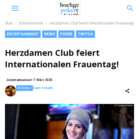
Start
Entertainment
Herzdamen Club feiert Internationalen Frauentag!
ENTERTAINMENT
NEWS
POKER
TWITCH
Herzdamen Club feiert
Internationalen Frauentag!
Zuletzt aktualisiert
7. März 2025
Redakteur
Sven Schulte