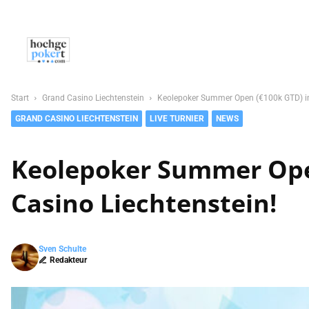
NEWS
POKER
CASINO
SPORT
C
Start
Grand Casino Liechtenstein
Keolepoker Summer Open (€100k GTD) im
GRAND CASINO LIECHTENSTEIN
LIVE TURNIER
NEWS
Keolepoker Summer Ope
Casino Liechtenstein!
Sven Schulte
Redakteur