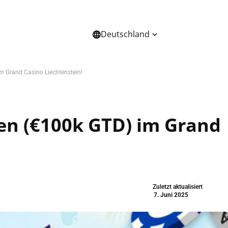
Deutschland
HANNEL
ÜBER UNS
 Grand Casino Liechtenstein!
n (€100k GTD) im Grand
Zuletzt aktualisiert
7. Juni 2025