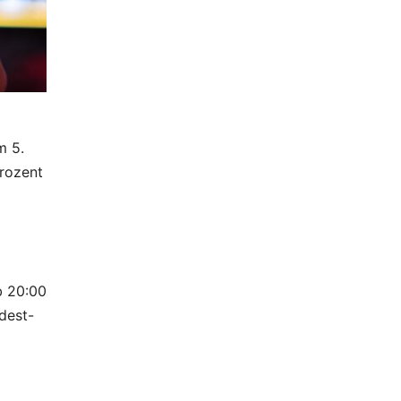
m 5.
Prozent
b 20:00
dest-