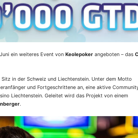
 Juni ein weiteres Event von
Keolepoker
angeboten – das
 Sitz in der Schweiz und Liechtenstein. Unter dem Motto
keranfänger und Fortgeschrittene an, eine aktive Communit
ino Liechtenstein. Geleitet wird das Projekt von einem
enberger
.