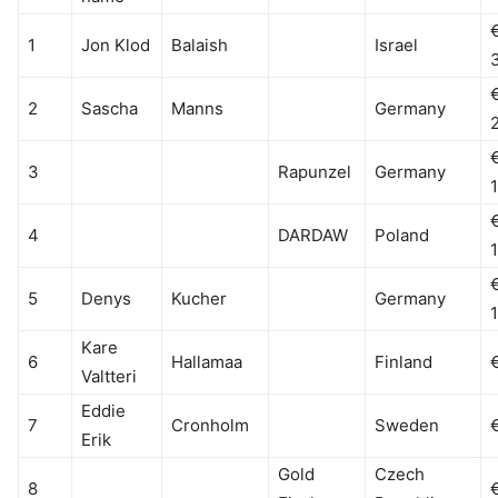
1
Jon Klod
Balaish
Israel
2
Sascha
Manns
Germany
3
Rapunzel
Germany
4
DARDAW
Poland
5
Denys
Kucher
Germany
Kare
6
Hallamaa
Finland
Valtteri
Eddie
7
Cronholm
Sweden
Erik
Gold
Czech
8