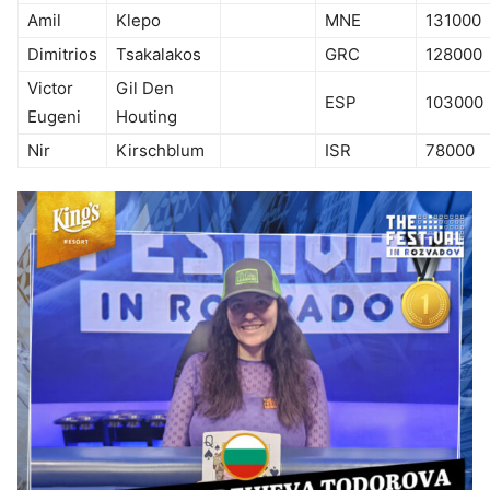
Amil
Klepo
MNE
131000
Dimitrios
Tsakalakos
GRC
128000
Victor
Gil Den
ESP
103000
Eugeni
Houting
Nir
Kirschblum
ISR
78000