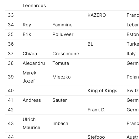
Leonardus
33
KAZERO
Fran
34
Roy
Yammine
Leba
35
Erik
Polluveer
Eston
36
BL
Turk
37
Chiara
Crescimone
Italy
38
Alexandru
Tomuta
Germ
Marek
39
Mleczko
Pola
Jozef
40
King of Kings
Switz
41
Andreas
Sauter
Germ
42
Frank D.
Germ
Ulrich
43
Imbach
Fran
Maurice
44
Stefooo
Austr