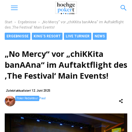
Start
Ergebnisse
„No Mercy“ vor „chiKKita banAAna“ im Auftaktflight
des ‚The Festival‘ Main Events!
ERGEBNISSE
KING'S RESORT
LIVE TURNIER
NEWS
„No Mercy“ vor „chiKKita
banAAna“ im Auftaktflight des
‚The Festival‘ Main Events!
Zuletzt aktualisiert
12. Juni 2025
Poker Redakteur
Paul