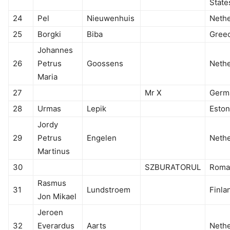
State
24
Pel
Nieuwenhuis
Nethe
25
Borgki
Biba
Gree
Johannes
26
Petrus
Goossens
Nethe
Maria
27
Mr X
Germ
28
Urmas
Lepik
Eston
Jordy
29
Petrus
Engelen
Nethe
Martinus
30
SZBURATORUL
Roma
Rasmus
31
Lundstroem
Finla
Jon Mikael
Jeroen
32
Everardus
Aarts
Nethe