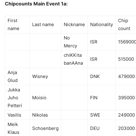
Chipcounts Main Event 1a:
First
Chip
Last name
Nickname
Nationality
name
count
No
ISR
156900
Mercy
chiKKita
ISR
515000
banAAna
Anja
Wisney
DNK
479000
Glud
Jukka
Juho
Moisio
FIN
395000
Petteri
Vasilis
Nikolas
SWE
249000
Meik
Schoenberg
DEU
203000
Klaus