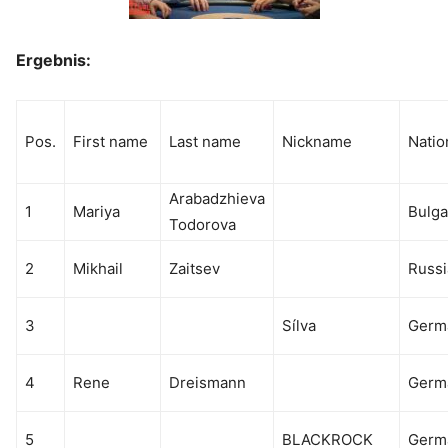
Ergebnis:
Pos.
First name
Last name
Nickname
Natio
Arabadzhieva
1
Mariya
Bulga
Todorova
2
Mikhail
Zaitsev
Russi
3
Sílva
Germ
4
Rene
Dreismann
Germ
5
BLACKROCK
Germ