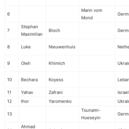
Mann vom
6
Germ
Mond
Stephan
7
Bloch
Germ
Maximilian
8
Luke
Nieuwenhuis
Nethe
9
Oleh
Khimich
Ukrai
10
Bechara
Koyess
Leba
11
Yahav
Zafrani
Israel
12
Ihor
Yaromenko
Ukrai
Tsunami-
13
Germ
Hueseyin
Ahmad