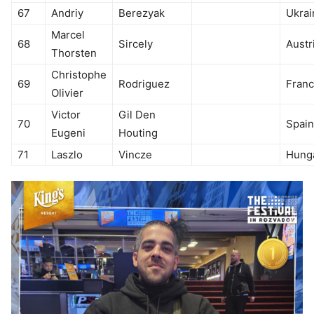
67
Andriy
Berezyak
Ukrai
Marcel
68
Sircely
Austr
Thorsten
Christophe
69
Rodriguez
Fran
Olivier
Victor
Gil Den
70
Spain
Eugeni
Houting
71
Laszlo
Vincze
Hung