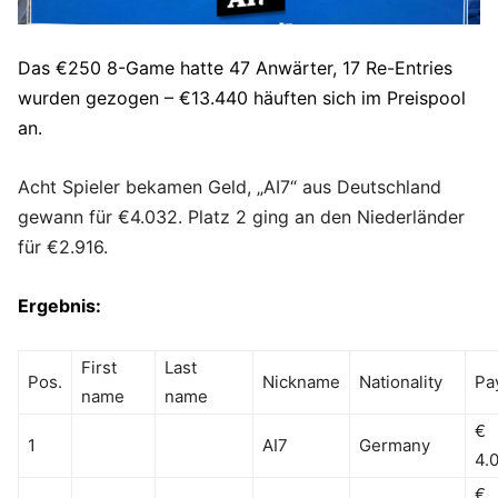
Das €250 8-Game hatte 47 Anwärter, 17 Re-Entries
wurden gezogen – €13.440 häuften sich im Preispool
an.
Acht Spieler bekamen Geld, „AI7“ aus Deutschland
gewann für €4.032. Platz 2 ging an den Niederländer
für €2.916.
Ergebnis:
First
Last
Pos.
Nickname
Nationality
Pa
name
name
€
1
AI7
Germany
4.
€