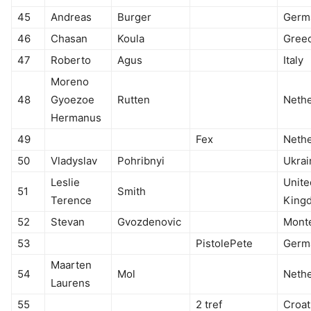
45
Andreas
Burger
Germ
46
Chasan
Koula
Gree
47
Roberto
Agus
Italy
Moreno
48
Gyoezoe
Rutten
Nethe
Hermanus
49
Fex
Nethe
50
Vladyslav
Pohribnyi
Ukrai
Leslie
Unite
51
Smith
Terence
King
52
Stevan
Gvozdenovic
Mont
53
PistolePete
Germ
Maarten
54
Mol
Nethe
Laurens
55
2 tref
Croat