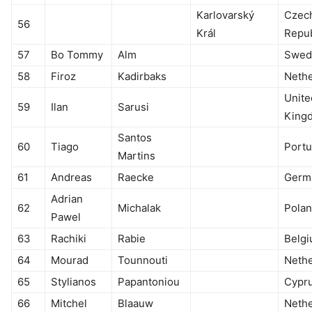
Karlovarský
Czec
56
Král
Repub
57
Bo Tommy
Alm
Swed
58
Firoz
Kadirbaks
Nethe
Unite
59
Ilan
Sarusi
King
Santos
60
Tiago
Portu
Martins
61
Andreas
Raecke
Germ
Adrian
62
Michalak
Pola
Pawel
63
Rachiki
Rabie
Belg
64
Mourad
Tounnouti
Nethe
65
Stylianos
Papantoniou
Cypr
66
Mitchel
Blaauw
Nethe