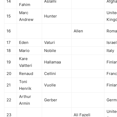
14
Aslami
Afgha
Fahim
Marc
Unite
15
Hunter
Andrew
King
16
Allen
Roma
17
Eden
Vaturi
Israel
18
Mario
Nobile
Italy
Kare
19
Hallamaa
Finla
Valtteri
20
Renaud
Cellini
Fran
Toni
21
Vuolle
Finla
Henrik
Arthur
22
Gerber
Germ
Armin
Unite
23
Ali Fazeli