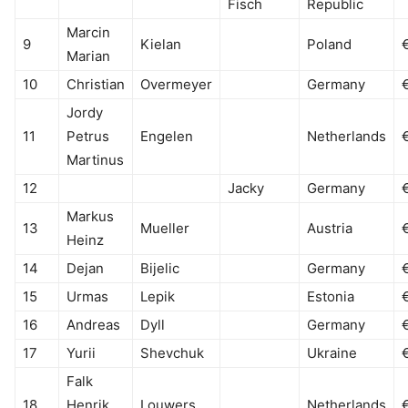
Fisch
Republic
Marcin
9
Kielan
Poland
Marian
10
Christian
Overmeyer
Germany
Jordy
11
Petrus
Engelen
Netherlands
Martinus
12
Jacky
Germany
Markus
13
Mueller
Austria
Heinz
14
Dejan
Bijelic
Germany
15
Urmas
Lepik
Estonia
16
Andreas
Dyll
Germany
17
Yurii
Shevchuk
Ukraine
Falk
18
Henrik
Louwers
Netherlands