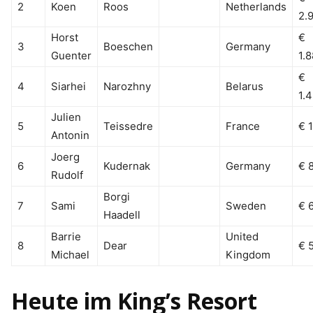
2
Koen
Roos
Netherlands
2.
Horst
€
3
Boeschen
Germany
Guenter
1.
€
4
Siarhei
Narozhny
Belarus
1.
Julien
5
Teissedre
France
€ 1
Antonin
Joerg
6
Kudernak
Germany
€ 
Rudolf
Borgi
7
Sami
Sweden
€ 
Haadell
Barrie
United
8
Dear
€ 
Michael
Kingdom
Heute im King’s Resort