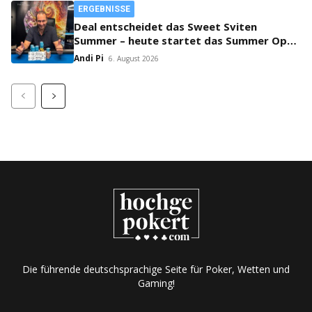
ERGEBNISSE
Deal entscheidet das Sweet Sviten
Summer – heute startet das Summer Open
Bounty!
Andi Pi
6. August 2026
Die führende deutschsprachige Seite für Poker, Wetten und
Gaming!