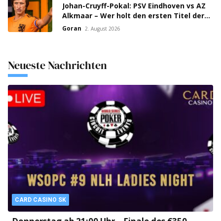
Johan-Cruyff-Pokal: PSV Eindhoven vs AZ
Alkmaar – Wer holt den ersten Titel der
Saison?
Goran
2. August 2026
Neueste Nachrichten
CARD CASINO SK