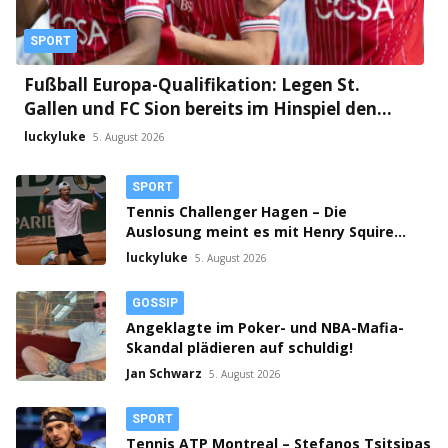
SPORT
Fußball Europa-Qualifikation: Legen St.
Gallen und FC Sion bereits im Hinspiel den
Grundstein fürs Weiterkommen?
luckyluke
5. August 2026
SPORT
Tennis Challenger Hagen – Die
Auslosung meint es mit Henry Squire
gut!
luckyluke
5. August 2026
GOSSIP
Angeklagte im Poker- und NBA-Mafia-
Skandal plädieren auf schuldig!
Jan Schwarz
5. August 2026
SPORT
Tennis ATP Montreal – Stefanos Tsitsipas