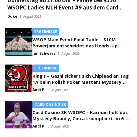
Donnerstag ab 21:00 Uhr – Finale des €350
WSOPC Ladies NLH Event #9 aus dem Card
Casino SK!
Duke
6. August 2026
ERGEBNISSE
WSOP Main Event Final Table – $10M
Powerjam entscheidet das Heads-Up
zwischen Jumalon und Saaskilahti!
Jan Schwarz
6. August 2026
ERGEBNISSE
King’s – Gashi sichert sich Chiplead an Tag
1A beim Polish Poker Masters Mystery
Bounty!
Andi Pi
6. August 2026
CARD CASINO SK
Card Casino SK WSOPC – Karman holt das
Mystery Bounty, Cinca triumphiert im 6-
Max!
Andi Pi
6. August 2026