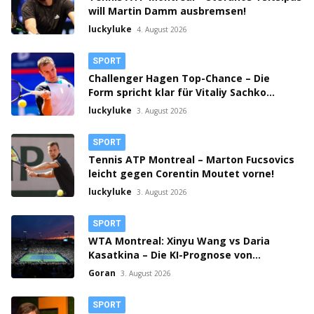
will Martin Damm ausbremsen!
luckyluke
4. August 2026
SPORT
Challenger Hagen Top-Chance – Die
Form spricht klar für Vitaliy Sachko
gegen Lorenzo Guistino!
luckyluke
3. August 2026
SPORT
Tennis ATP Montreal – Marton Fucsovics
leicht gegen Corentin Moutet vorne!
luckyluke
3. August 2026
SPORT
WTA Montreal: Xinyu Wang vs Daria
Kasatkina – Die KI-Prognose von
ChatGPT!
Goran
3. August 2026
SPORT