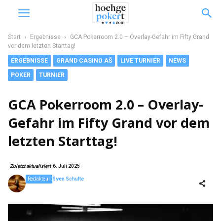
Start
Ergebnisse
GCA Pokerroom 2.0 – Overlay-Gefahr im Fifty Grand
vor dem letzten Starttag!
ERGEBNISSE
GRAND CASINO AŠ
LIVE TURNIER
NEWS
POKER
TURNIER
GCA Pokerroom 2.0 – Overlay-
Gefahr im Fifty Grand vor dem
letzten Starttag!
Zuletzt aktualisiert
6. Juli 2025
Redakteur
Sven Schulte