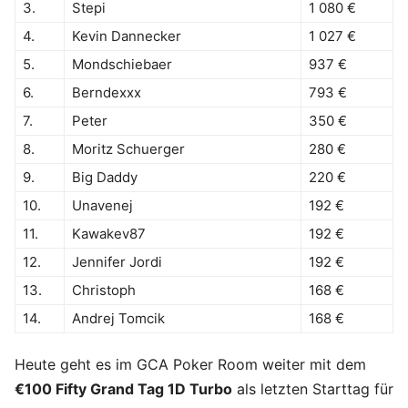
3.
Stepi
1 080 €
4.
Kevin Dannecker
1 027 €
5.
Mondschiebaer
937 €
6.
Berndexxx
793 €
7.
Peter
350 €
8.
Moritz Schuerger
280 €
9.
Big Daddy
220 €
10.
Unavenej
192 €
11.
Kawakev87
192 €
12.
Jennifer Jordi
192 €
13.
Christoph
168 €
14.
Andrej Tomcik
168 €
Heute geht es im GCA Poker Room weiter mit dem
€100 Fifty Grand Tag 1D Turbo
als letzten Starttag für