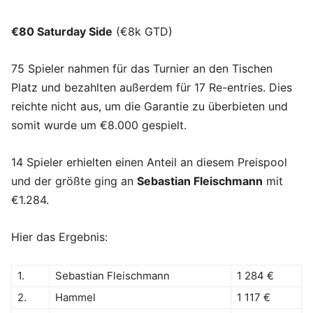
€80 Saturday Side
(€8k GTD)
75 Spieler nahmen für das Turnier an den Tischen
Platz und bezahlten außerdem für 17 Re-entries. Dies
reichte nicht aus, um die Garantie zu überbieten und
somit wurde um €8.000 gespielt.
14 Spieler erhielten einen Anteil an diesem Preispool
und der größte ging an
Sebastian Fleischmann
mit
€1.284.
Hier das Ergebnis:
1.
Sebastian Fleischmann
1 284 €
2.
Hammel
1 117 €