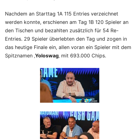
Nachdem an Starttag 1A 115 Entries verzeichnet
werden konnte, erschienen am Tag 1B 120 Spieler an
den Tischen und bezahlten zusätzlich für 54 Re-
Entries. 29 Spieler überlebten den Tag und zogen in
das heutige Finale ein, allen voran ein Spieler mit dem
Spitznamen ‚
Yoloswag
‚ mit 693.000 Chips.