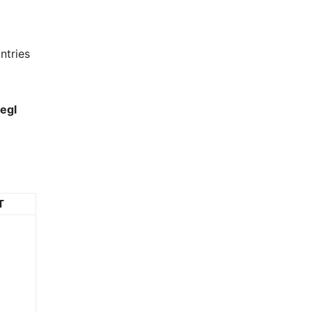
ntries
egl
T