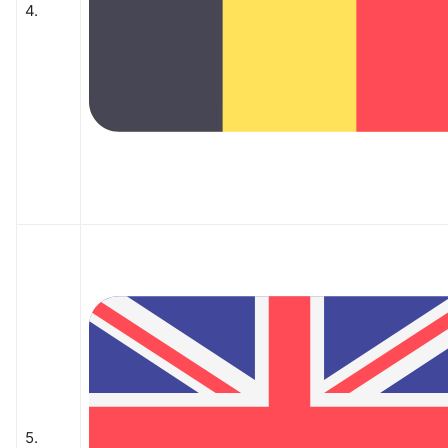
4.
5.