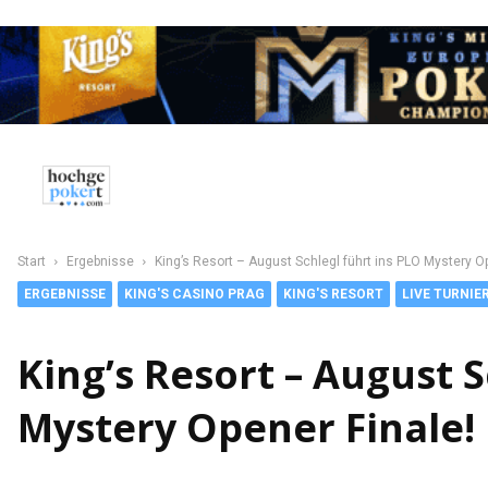
NEWS
POKER
CASINO
SPORT
C
Start
Ergebnisse
King’s Resort – August Schlegl führt ins PLO Mystery O
ERGEBNISSE
KING'S CASINO PRAG
KING'S RESORT
LIVE TURNIE
King’s Resort – August S
Mystery Opener Finale!