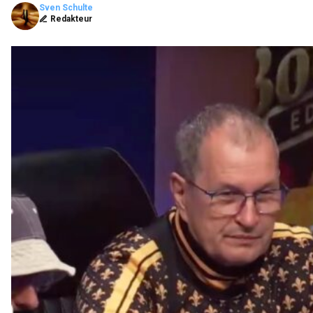
Sven Schulte
Redakteur