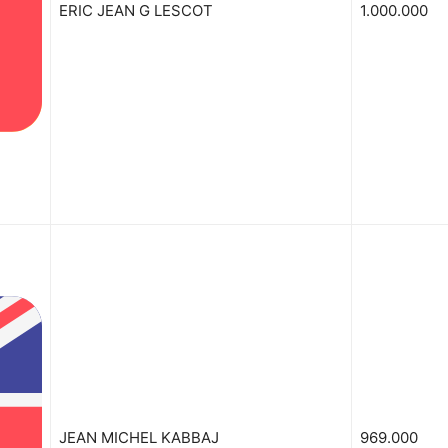
ERIC JEAN G LESCOT
1.000.000
JEAN MICHEL KABBAJ
969.000