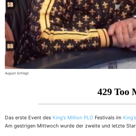
August Schlegl
Das erste Event des
King’s Million PLO
Festivals im
King’
Am gestrigen Mittwoch wurde der zweite und letzte Sta