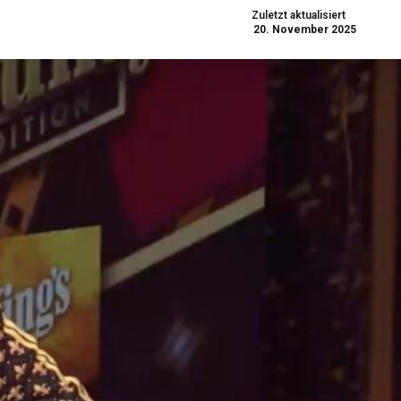
Zuletzt aktualisiert
20. November 2025