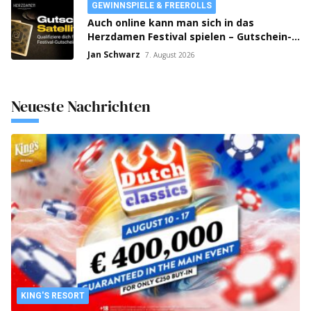
GEWINNSPIELE & FREEROLLS
Auch online kann man sich in das
Herzdamen Festival spielen – Gutschein-
Satellites laufen auf bwin Poker!
Jan Schwarz
7. August 2026
Neueste Nachrichten
KING'S RESORT