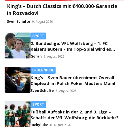
King’s – Dutch Classics mit €400.000-Garantie
in Rozvadov!
Sven Schulte
9. August 2026
SPORT
2. Bundesliga: VFL Wolfsburg – 1. FC
Kaiserslautern – Im Top-Spiel wird es
klingeln!
Goran
8. August 2026
ERGEBNISSE
King’s – Sven Bauer übernimmt Overall-
Chiplead im Polish Poker Masters Main!
Sven Schulte
8. August 2026
SPORT
Fußball Auftakt in der 2. und 3. Liga –
Schafft der VfL Wolfsburg die Rückkehr?
luckyluke
8. August 2026