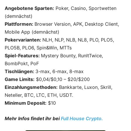
Angebotene Sparten:
Poker, Casino, Sportwetten
(demnächst)
Plattformen:
Browser Version, APK, Desktop Client,
Mobile App (demnächst)
Pokervarianten:
NLH, NLP, NLB, NL8, PLO, PLO5,
PLO5B, PLO6, Spin&Win, MTTs
Spiel-Features:
Mystery Bounty, RunItTwice,
BombPokt, PoF
Tischlängen:
3-max, 6-max, 8-max
Game Limits:
$0,04/$0,10 – $20/$200
Einzahlungsmethoden:
Bankkarte, Luxon, Skrill,
Neteller, BTC, LTC, ETH, USDT.
Minimum Deposit:
$10
Mehr Infos findet ihr bei
Full House Crypto.