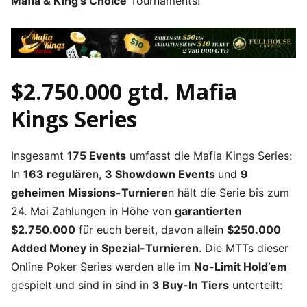
Mafia & King’s Choice
Tournaments!
$2.750.000 gtd. Mafia
Kings Series
Insgesamt
175 Events
umfasst die Mafia Kings Series:
In
163 reguläre
n,
3 Showdown Events
und
9
geheimen Missions-Turniere
n hält die Serie bis zum
24. Mai Zahlungen in Höhe von
garantierten
$2.750.000
für euch bereit, davon allein
$250.000
Added Money in Spezial-Turnieren
. Die MTTs dieser
Online Poker Series werden alle im
No-Limit Hold’em
gespielt und sind in sind in
3 Buy-In Tiers
unterteilt: