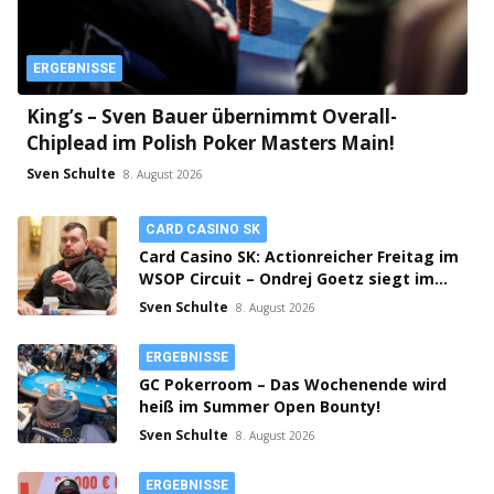
ERGEBNISSE
King’s – Sven Bauer übernimmt Overall-
Chiplead im Polish Poker Masters Main!
Sven Schulte
8. August 2026
CARD CASINO SK
Card Casino SK: Actionreicher Freitag im
WSOP Circuit – Ondrej Goetz siegt im
PLO!
Sven Schulte
8. August 2026
ERGEBNISSE
GC Pokerroom – Das Wochenende wird
heiß im Summer Open Bounty!
Sven Schulte
8. August 2026
ERGEBNISSE