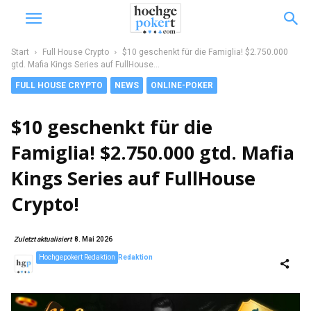
Start
Full House Crypto
$10 geschenkt für die Famiglia! $2.750.000
gtd. Mafia Kings Series auf FullHouse...
FULL HOUSE CRYPTO
NEWS
ONLINE-POKER
$10 geschenkt für die
Famiglia! $2.750.000 gtd. Mafia
Kings Series auf FullHouse
Crypto!
Zuletzt aktualisiert
8. Mai 2026
Hochgepokert Redaktion
Redaktion