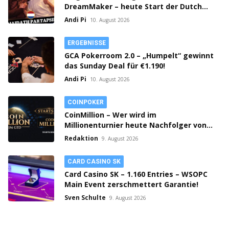
DreamMaker – heute Start der Dutch
Classics
Andi Pi
10. August 2026
ERGEBNISSE
GCA Pokerroom 2.0 – „Humpelt“ gewinnt
das Sunday Deal für €1.190!
Andi Pi
10. August 2026
COINPOKER
CoinMillion – Wer wird im
Millionenturnier heute Nachfolger von
„monc“!
Redaktion
9. August 2026
CARD CASINO SK
Card Casino SK – 1.160 Entries – WSOPC
Main Event zerschmettert Garantie!
Sven Schulte
9. August 2026