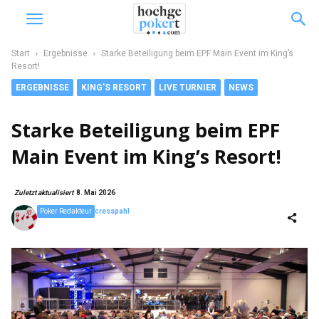
Start
Ergebnisse
Starke Beteiligung beim EPF Main Event im King’s
Resort!
ERGEBNISSE
KING'S RESORT
LIVE TURNIER
NEWS
Starke Beteiligung beim EPF
Main Event im King’s Resort!
Zuletzt aktualisiert
8. Mai 2026
Poker Redakteur
cresspahl