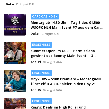
Duke
10. August 2026
CARD CASINO SK
Montag ab 14:30 Uhr – Tag 3 des €1.500
WSOPC NLH Main Event #7 aus dem Card
Casino SK!
Duke
10. August 2026
ERGEBNISSE
Summer Open im GCLI – Parmisciano
gewinnt das Bounty Main Event! – 3-
Way-Deal beim PLO!
Andi Pi
10. August 2026
ERGEBNISSE
Onyx HRS – $10k Premiere – Montagnolli
führt elf D.A.CH-Spieler in den Day 2!
Andi Pi
10. August 2026
ERGEBNISSE
King’s: Deals im High Roller und