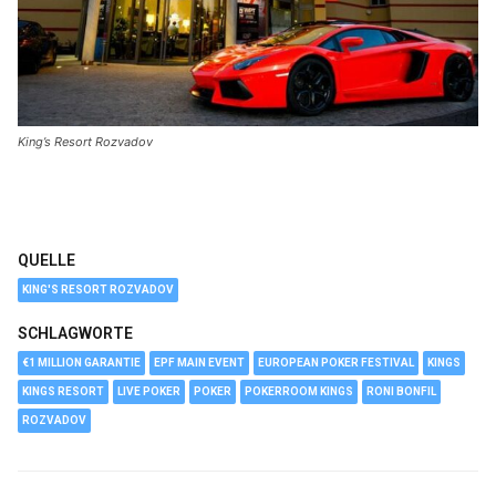
King’s Resort Rozvadov
QUELLE
KING'S RESORT ROZVADOV
SCHLAGWORTE
€1 MILLION GARANTIE
EPF MAIN EVENT
EUROPEAN POKER FESTIVAL
KINGS
KINGS RESORT
LIVE POKER
POKER
POKERROOM KINGS
RONI BONFIL
ROZVADOV