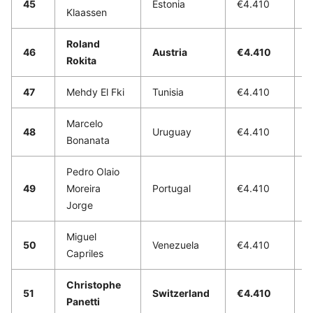
45
Estonia
€4.410
Klaassen
Roland
46
Austria
€4.410
€
Rokita
47
Mehdy El Fki
Tunisia
€4.410
€
Marcelo
48
Uruguay
€4.410
Bonanata
Pedro Olaio
49
Moreira
Portugal
€4.410
€
Jorge
Miguel
50
Venezuela
€4.410
Capriles
Christophe
51
Switzerland
€4.410
Panetti