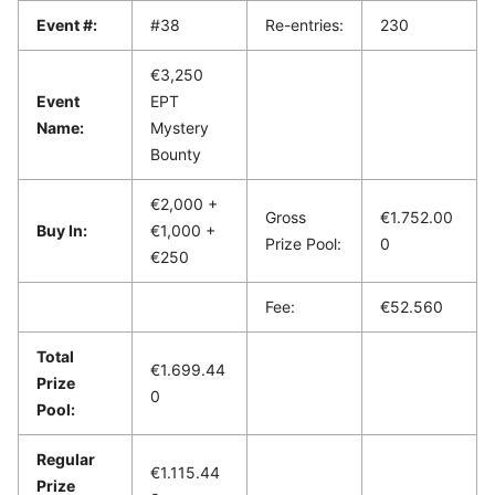
Event #:
#38
Re-entries:
230
€3,250
Event
EPT
Name:
Mystery
Bounty
€2,000 +
Gross
€1.752.00
Buy In:
€1,000 +
Prize Pool:
0
€250
Fee:
€52.560
Total
€1.699.44
Prize
0
Pool:
Regular
€1.115.44
Prize