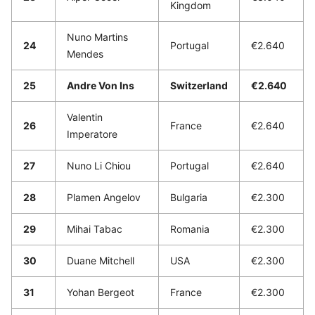
Kingdom
Nuno Martins
24
Portugal
€2.640
Mendes
25
Andre Von Ins
Switzerland
€2.640
Valentin
26
France
€2.640
Imperatore
27
Nuno Li Chiou
Portugal
€2.640
28
Plamen Angelov
Bulgaria
€2.300
29
Mihai Tabac
Romania
€2.300
30
Duane Mitchell
USA
€2.300
31
Yohan Bergeot
France
€2.300