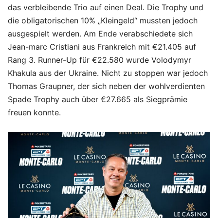
das verbleibende Trio auf einen Deal. Die Trophy und
die obligatorischen 10% „Kleingeld“ mussten jedoch
ausgespielt werden. Am Ende verabschiedete sich
Jean-marc Cristiani aus Frankreich mit €21.405 auf
Rang 3. Runner-Up für €22.580 wurde Volodymyr
Khakula aus der Ukraine. Nicht zu stoppen war jedoch
Thomas Graupner, der sich neben der wohlverdienten
Spade Trophy auch über €27.665 als Siegprämie
freuen konnte.