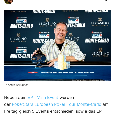
Thomas Graupner
Neben dem
EPT Main Event
wurden
der
PokerStars
European Poker Tour Monte-Carlo
am
Freitag gleich 5 Events entschieden, sowie das EPT