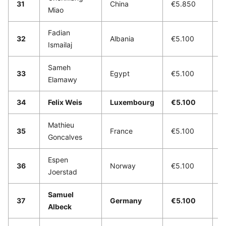
31
China
€5.850
€
Miao
Fadian
32
Albania
€5.100
€
Ismailaj
Sameh
33
Egypt
€5.100
€
Elamawy
34
Felix Weis
Luxembourg
€5.100
Mathieu
35
France
€5.100
Goncalves
Espen
36
Norway
€5.100
Joerstad
Samuel
37
Germany
€5.100
Albeck