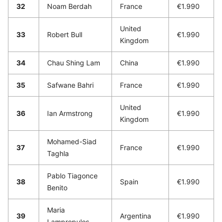
32
Noam Berdah
France
€1.990
United
33
Robert Bull
€1.990
Kingdom
34
Chau Shing Lam
China
€1.990
35
Safwane Bahri
France
€1.990
United
36
Ian Armstrong
€1.990
Kingdom
Mohamed-Siad
37
France
€1.990
Taghla
Pablo Tiagonce
38
Spain
€1.990
Benito
Maria
39
Argentina
€1.990
Lampropulos