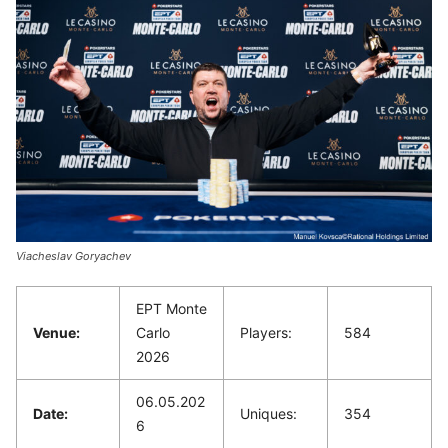
Viacheslav Goryachev
EPT Monte
Venue:
Carlo
Players:
584
2026
06.05.202
Date:
Uniques:
354
6