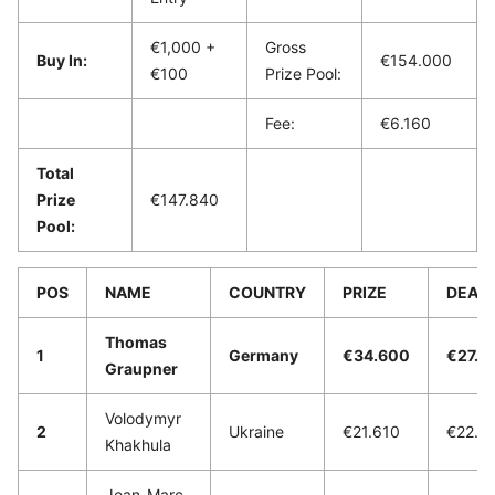
€1,000 +
Gross
Buy In:
€154.000
€100
Prize Pool:
Fee:
€6.160
Total
Prize
€147.840
Pool:
POS
NAME
COUNTRY
PRIZE
DEAL
Thomas
1
Germany
€34.600
€27.6
Graupner
Volodymyr
2
Ukraine
€21.610
€22.5
Khakhula
Jean-Marc