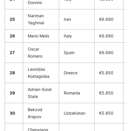
Donnini
Nariman
25
Iran
€6.690
€
Yaghmai
26
Mario Melis
Italy
€6.690
€
Oscar
27
Spain
€6.690
Romero
Leonidas
28
Greece
€5.850
€
Kostagiolas
Adrian-Sorel
29
Romania
€5.850
€
State
Bekzod
30
Uzbekistan
€5.850
Arapov
Chenxiang