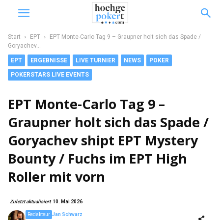
Start
EPT
EPT Monte-Carlo Tag 9 – Graupner holt sich das Spade /
Goryachev...
EPT
ERGEBNISSE
LIVE TURNIER
NEWS
POKER
POKERSTARS LIVE EVENTS
EPT Monte-Carlo Tag 9 –
Graupner holt sich das Spade /
Goryachev shipt EPT Mystery
Bounty / Fuchs im EPT High
Roller mit vorn
Zuletzt aktualisiert
10. Mai 2026
Redakteur
Jan Schwarz