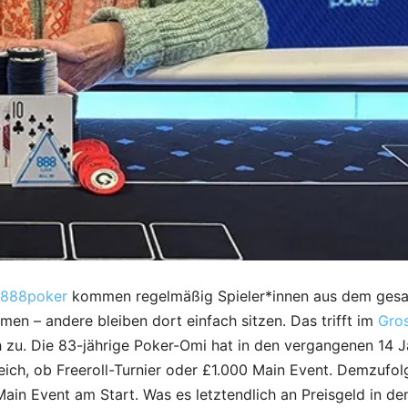
888poker
kommen regelmäßig Spieler*innen aus dem ges
en – andere bleiben dort einfach sitzen. Das trifft im
Gro
h zu. Die 83-jährige Poker-Omi hat in den vergangenen 14 
leich, ob Freeroll-Turnier oder £1.000 Main Event. Demzufo
in Event am Start. Was es letztendlich an Preisgeld in de