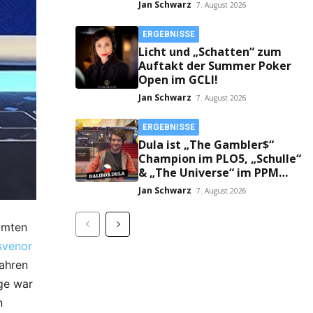
Main Event gestartet!
Jan Schwarz
7. August 2026
ERGEBNISSE
Licht und „Schatten“ zum
Auftakt der Summer Poker
Open im GCLI!
Jan Schwarz
7. August 2026
ERGEBNISSE
Dula ist „The Gambler$“
Champion im PLO5, „Schulle“
& „The Universe“ im PPM
SHR Finale!
Jan Schwarz
7. August 2026
amten
svenor
Jahren
lge war
n