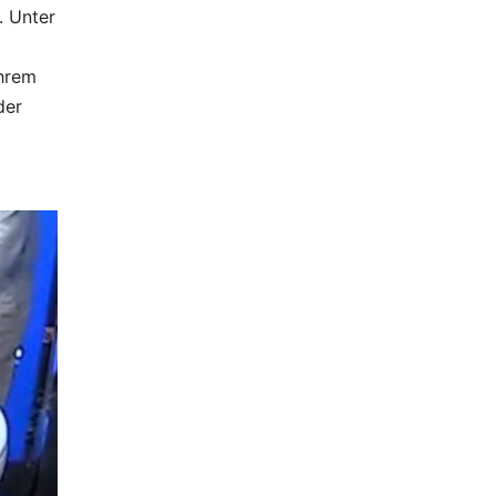
. Unter
ihrem
der