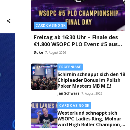
CARD CASINO SK
Freitag ab 16:30 Uhr – Finale des
€1.800 WSOPC PLO Event #5 aus
dem Card Casino SK!
Duke
7. August 2026
ERGEBNISSE
Schirnin schnappt sich den 1B
Chipleader Bonus im Polish
Poker Masters MB M.E.!
Jan Schwarz
7. August 2026
CARD CASINO SK
Westerlund schnappt sich
WSOPC Ladies Ring, Molnar
wird High Roller Champion,