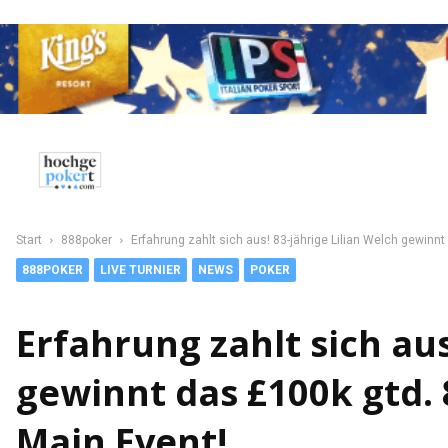
NEWS
POKER
CASINO
SPORT
C
Start
888poker
Erfahrung zahlt sich aus! 83-jährige Lilian Welch gewinnt
888POKER
LIVE TURNIER
NEWS
POKER
Erfahrung zahlt sich aus
gewinnt das £100k gtd.
Main Event!