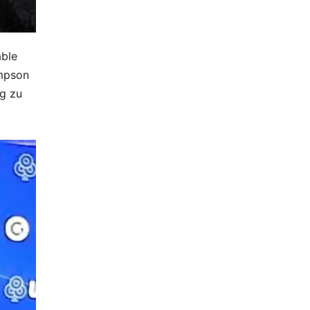
able
impson
ig zu