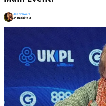
Jan Schwarz
Redakteur