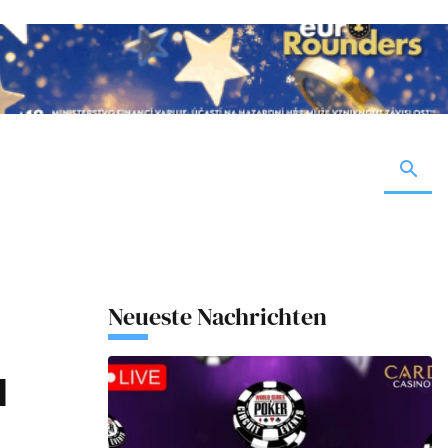
Neueste Nachrichten
l